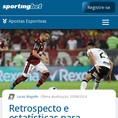
Registre-se
Apostas Esportivas
CONMEBOL LIBERTADORES
FUTEBOL NACIONAL
FUTEBOL INTERNACIONAL
COMO APOSTAR
Lucas Magelle
Última atualização: 20/06/2024
MAIS ESPORTES
Retrospecto e
estatísticas para