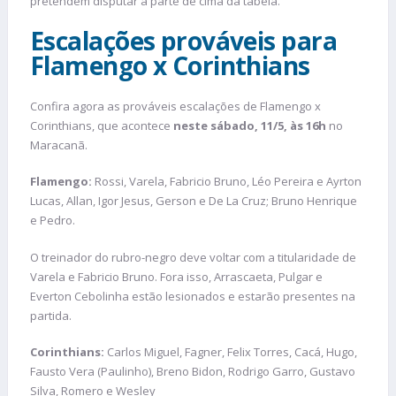
pretendem disputar a parte de cima da tabela.
Escalações prováveis para
Flamengo x Corinthians
Confira agora as prováveis escalações de Flamengo x
Corinthians, que acontece
neste sábado, 11/5, às 16h
no
Maracanã.
Flamengo:
Rossi, Varela, Fabricio Bruno, Léo Pereira e Ayrton
Lucas, Allan, Igor Jesus, Gerson e De La Cruz; Bruno Henrique
e Pedro.
O treinador do rubro-negro deve voltar com a titularidade de
Varela e Fabricio Bruno. Fora isso, Arrascaeta, Pulgar e
Everton Cebolinha estão lesionados e estarão presentes na
partida.
Corinthians:
Carlos Miguel, Fagner, Felix Torres, Cacá, Hugo,
Fausto Vera (Paulinho), Breno Bidon, Rodrigo Garro, Gustavo
Silva, Romero e Wesley