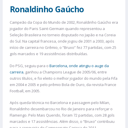
Ronaldinho Gaúcho
Campeão da Copa do Mundo de 2002, Ronaldinho Gaúcho era
jogador do Paris Saint-Germain quando representou a
Seleção Brasileira no torneio disputado no Japão e na Coreia
do Sul. Na capital francesa, onde jogou de 2001 a 2003, após
início de carreira no Grêmio, o “Bruxo” fez 77 partidas, com 25
gols marcados e 19 assistências distribuídas.
Do PSG, seguiu para o
Barcelona, onde atingiu o auge da
carreira
, ganhou a Champions League de 2005/06, entre
outros títulos, e foi eleito o melhor jogador do mundo pela Fifa
em 2004 e 2005 e pelo prêmio Bola de Ouro, da revista France
Football, em 2005.
Após queda técnica no Barcelona e passagem pelo Milan,
Ronaldinho desembarcou no Rio de Janeiro para reforçar o
Flamengo. Pelo Mais Querido, foram 72 partidas, com 28 gols
marcados e 17 assistências. Além disso, o “Bruxo” contribuiu
para a conquista do Campeonato Carioca de 2011.