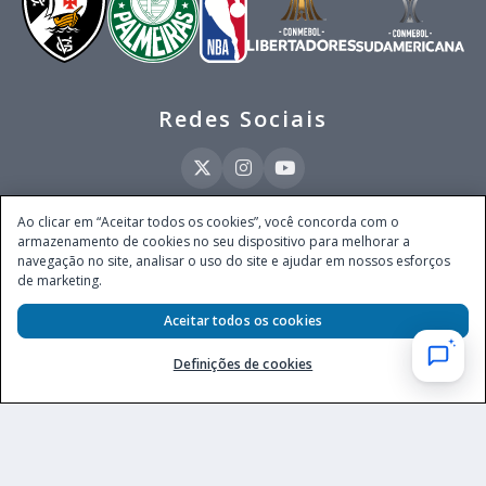
Redes Sociais
Ao clicar em “Aceitar todos os cookies”, você concorda com o
armazenamento de cookies no seu dispositivo para melhorar a
Este site é operado pela Ventmear Brasil LTDA (CNPJ 52.868.380/0001-84), com
navegação no site, analisar o uso do site e ajudar em nossos esforços
endereço na Avenida Brigadeiro Faria Lima, nº 4.055, 3º andar, Itaim Bibi, no
de marketing.
Município de São Paulo, Estado de São Paulo, CEP 04538-133, Brasil - empresa
autorizada a operar apostas de quota fixa em todo território nacional pela
Secretaria de Prêmios e Apostas do Ministério da Fazenda, conforme Portaria nº
Aceitar todos os cookies
247, de 07.02.2025, publicada no DOU em 11.2.2025.
Definições de cookies