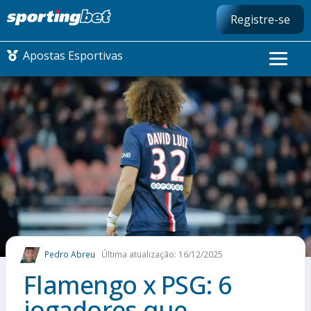
Registre-se
Apostas Esportivas
CONMEBOL LIBERTADORES
FUTEBOL NACIONAL
FUTEBOL INTERNACIONAL
COMO APOSTAR
Pedro Abreu
Última atualização: 16/12/2025
MAIS ESPORTES
Flamengo x PSG: 6
jogadores que