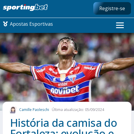
Registre-se
Apostas Esportivas
CONMEBOL LIBERTADORES
FUTEBOL NACIONAL
FUTEBOL INTERNACIONAL
COMO APOSTAR
Camille Paoleschi
Última atualização: 05/09/2024
MAIS ESPORTES
História da camisa do
Fortaleza: evolução e