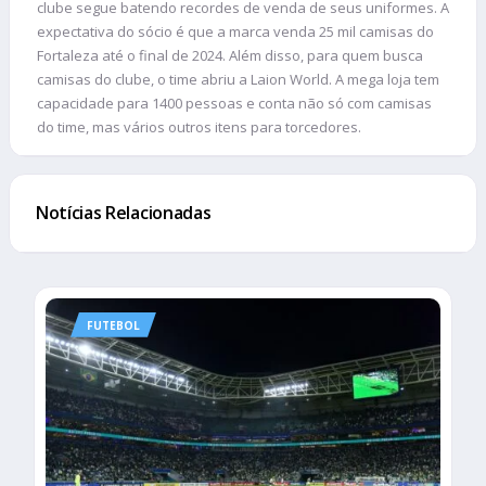
clube segue batendo recordes de venda de seus uniformes. A
expectativa do sócio é que a marca venda 25 mil camisas do
Fortaleza até o final de 2024. Além disso, para quem busca
camisas do clube, o time abriu a Laion World. A mega loja tem
capacidade para 1400 pessoas e conta não só com camisas
do time, mas vários outros itens para torcedores.
Notícias Relacionadas
FUTEBOL