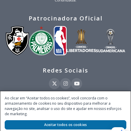
Patrocinadora Oficial
Redes Sociais
Ao clicar em “Aceitar todos os cookies”, você concorda com o
armazenamento de cookies no seu dispositivo para melhorar a
Este site é operado pela Ventmear Brasil LTDA (CNPJ 52.868.380/0001-84), com
navegação no site, analisar o uso do site e ajudar em nossos esforços
endereço na Avenida Brigadeiro Faria Lima, nº 4.055, 3º andar, Itaim Bibi, no
de marketing.
Município de São Paulo, Estado de São Paulo, CEP 04538-133, Brasil - empresa
autorizada a operar apostas de quota fixa em todo território nacional pela
Secretaria de Prêmios e Apostas do Ministério da Fazenda, conforme Portaria nº
Aceitar todos os cookies
247, de 07.02.2025, publicada no DOU em 11.2.2025.