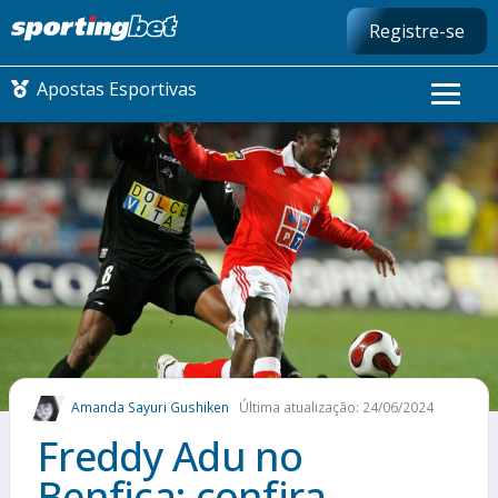
Registre-se
Apostas Esportivas
CONMEBOL LIBERTADORES
FUTEBOL NACIONAL
FUTEBOL INTERNACIONAL
COMO APOSTAR
Amanda Sayuri Gushiken
Última atualização: 24/06/2024
MAIS ESPORTES
Freddy Adu no
Benfica: confira