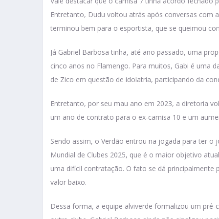
Vale destacar que o camisa 7 tinha acordo fechado p
Entretanto, Dudu voltou atrás após conversas com 
terminou bem para o esportista, que se queimou com p
Já Gabriel Barbosa tinha, até ano passado, uma prop
cinco anos no Flamengo. Para muitos, Gabi é uma da
de Zico em questão de idolatria, participando da conq
Entretanto, por seu mau ano em 2023, a diretoria vo
um ano de contrato para o ex-camisa 10 e um aumen
Sendo assim, o Verdão entrou na jogada para ter o 
Mundial de Clubes 2025, que é o maior objetivo atua
uma difícil contratação. O fato se dá principalmente
valor baixo.
Dessa forma, a equipe alviverde formalizou um pré-c