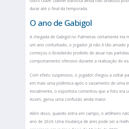
outro clube. Gabriel Barbosa ainda não sinalizou po
durar até o final da temporada.
O ano de Gabigol
A chegada de Gabigol no Palmeiras certamente iria m
um ano conturbado, o jogador já não é tão amado pe
começou o Brasileirão proibido de atuar nas partidas
comportamento ofensivo durante a realização do ex
Com efeito suspensivo, o jogador chegou a voltar p
em mais uma polêmica após o vazamento de uma ima
Inicialmente, o esportista comentou que a foto era
Assim, gerou uma confusão ainda maior.
Além disso, quando entra em campo, o artilheiro nã
ano de 2024. Uma mudança de ares pode ser a melh