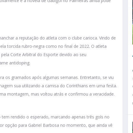
sitivamente e a novela de Gabigol no Palmeiras ainda pode
anchar a reputação do atleta com o clube carioca. Vindo de
la torcida rubro-negra como no final de 2022. O atleta
 pela Corte Arbitral do Esporte devido ao seu
ame antidoping.
ara os gramados após algumas semanas. Entretanto, se viu
gem sua utilizando a camisa do Corinthians em uma festa.
 uma montagem, mas voltou atrás e confirmou a veracidade.
o tem rendido o esperado, marcando apenas três gols no
or opção para Gabriel Barbosa no momento, que ainda vê