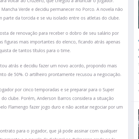
ara voltar ao Cruzeiro, que chegou a anunciar o jogador.
a Mancha Verde e decidiu permanecer no Porco. A novela não
arte da torcida e se viu isolado entre os atletas do clube.
osta de renovação para receber o dobro de seu salário por
s figuras mais importantes do elenco, ficando atrás apenas
uista de tantos títulos para o time.
ltou atrás e decidiu fazer um novo acordo, propondo mais
to de 50%. O artilheiro prontamente recusou a negociação.
jogador por cinco temporadas e se preparar para o Super
l do clube. Porém, Anderson Barros considera a situação
 pelo Flamengo fazer jogo duro e não aceitar negociar por um
ontrato para o jogador, que já pode assinar com qualquer