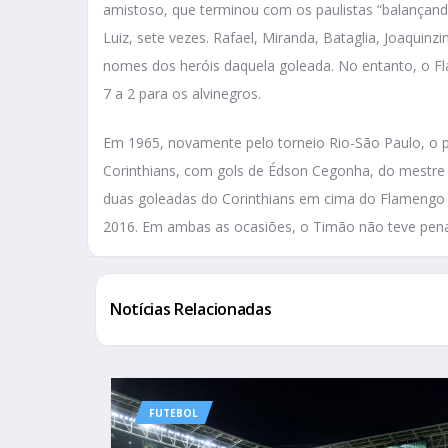
amistoso, que terminou com os paulistas “balançando
Luiz, sete vezes. Rafael, Miranda, Bataglia, Joaquin
nomes dos heróis daquela goleada. No entanto, o 
7 a 2 para os alvinegros.
Em 1965, novamente pelo torneio Rio-São Paulo, o pl
Corinthians, com gols de Édson Cegonha, do mestre R
duas goleadas do Corinthians em cima do Flamengo o
2016. Em ambas as ocasiões, o Timão não teve pena 
Notícias Relacionadas
FUTEBOL