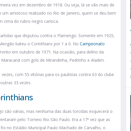
imeira vez em dezembro de 1918. Ou seja, lá se vão mais de
 um amistoso realizado no Rio de Janeiro, quem se deu bem
 em cima do rubro-negro carioca.
partidas que disputou contra o Flamengo. Somente em 1925,
Mengão bateu o Corinthians por 1 a 0. No
Campeonato
fronto em outubro de 1971. Na ocasião, para delírio da
 Maracanã com gols de Mirandinha, Pedrinho e Aladim.
vezes, com 55 vitórias para os paulistas contra 63 do clube
outras 33 vezes.
orinthians
ngo são várias, mas nenhuma das duas torcidas esquecerá o
rentaram pelo Torneio Rio-São Paulo. Era a 17ª vez que as
 foi no Estádio Municipal Paulo Machado de Carvalho, o