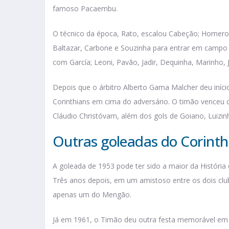
famoso Pacaembu.
O técnico da época, Rato, escalou Cabeção; Homero, 
Baltazar, Carbone e Souzinha para entrar em campo pe
com García; Leoni, Pavão, Jadir, Dequinha, Marinho, 
Depois que o árbitro Alberto Gama Malcher deu início 
Corinthians em cima do adversário. O timão venceu c
Cláudio Christóvam, além dos gols de Goiano, Luizinh
Outras goleadas do Corint
A goleada de 1953 pode ter sido a maior da História 
Três anos depois, em um amistoso entre os dois club
apenas um do Mengão.
Já em 1961, o Timão deu outra festa memorável em 