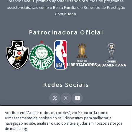
responsável
. É proibido apostar usando recursos de programas
assistenciais, tais como o Bolsa Família e o Benefício de Prestação
Continuada.
Patrocinadora Oficial
Redes Sociais
Ao clicar em “Aceitar todos os cookies”, você concorda com o
armazenamento de cookies no seu dispositivo para melhorar a
Este site é operado pela Ventmear Brasil LTDA (CNPJ 52.868.380/0001-84), com
navegação no site, analisar o uso do site e ajudar em nossos esforços
endereço na Avenida Brigadeiro Faria Lima, nº 4.055, 3º andar, Itaim Bibi, no
de marketing.
Município de São Paulo, Estado de São Paulo, CEP 04538-133, Brasil - empresa