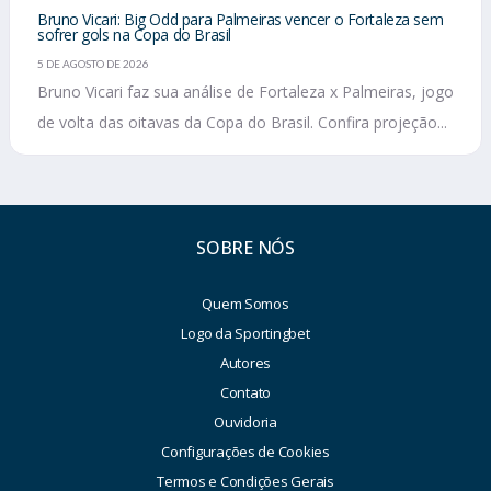
Bruno Vicari: Big Odd para Palmeiras vencer o Fortaleza sem
sofrer gols na Copa do Brasil
5 DE AGOSTO DE 2026
Bruno Vicari faz sua análise de Fortaleza x Palmeiras, jogo
de volta das oitavas da Copa do Brasil. Confira projeção...
SOBRE NÓS
Quem Somos
Logo da Sportingbet
Autores
Contato
Ouvidoria
Configurações de Cookies
Termos e Condições Gerais