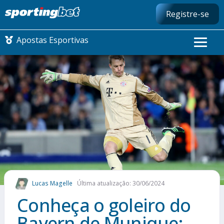
Registre-se
Apostas Esportivas
CONMEBOL LIBERTADORES
FUTEBOL NACIONAL
FUTEBOL INTERNACIONAL
COMO APOSTAR
Lucas Magelle
Última atualização: 30/06/2024
MAIS ESPORTES
Conheça o goleiro do
Bayern de Munique: