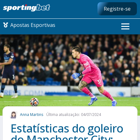
Registre-se
Apostas Esportivas
CONMEBOL LIBERTADORES
FUTEBOL NACIONAL
FUTEBOL INTERNACIONAL
COMO APOSTAR
Anna Martins
Última atualização: 04/07/2024
MAIS ESPORTES
Estatísticas do goleiro
do Manchester City: