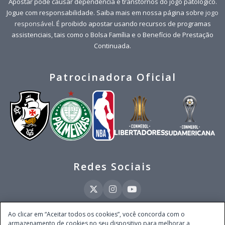
Apostar pode causar dependência e transtornos do jogo patológico.
Jogue com responsabilidade. Saiba mais em nossa página sobre
jogo
responsável
. É proibido apostar usando recursos de programas
assistenciais, tais como o Bolsa Família e o Benefício de Prestação
Continuada.
Patrocinadora Oficial
Redes Sociais
Ao clicar em “Aceitar todos os cookies”, você concorda com o
armazenamento de cookies no seu dispositivo para melhorar a
Este site é operado pela Ventmear Brasil LTDA (CNPJ 52.868.380/0001-84), com