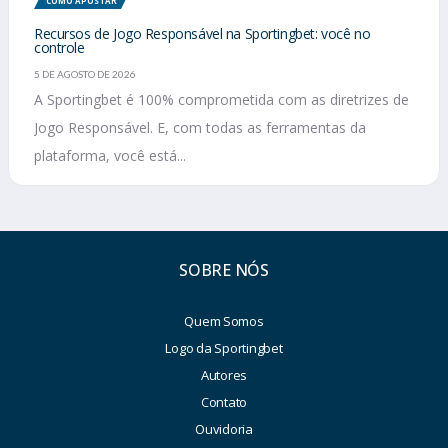
COMO APOSTAR
Recursos de Jogo Responsável na Sportingbet: você no
controle
5 DE AGOSTO DE 2026
A Sportingbet é 100% comprometida com as diretrizes de
Jogo Responsável. E, com todas as ferramentas da
plataforma, você está...
SOBRE NÓS
Quem Somos
Logo da Sportingbet
Autores
Contato
Ouvidoria