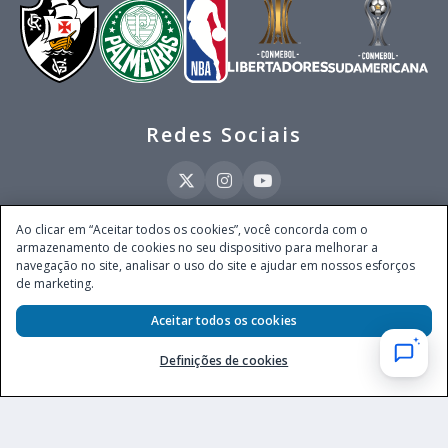
Redes Sociais
Ao clicar em “Aceitar todos os cookies”, você concorda com o
armazenamento de cookies no seu dispositivo para melhorar a
Este site é operado pela Ventmear Brasil LTDA (CNPJ 52.868.380/0001-84), com
navegação no site, analisar o uso do site e ajudar em nossos esforços
endereço na Avenida Brigadeiro Faria Lima, nº 4.055, 3º andar, Itaim Bibi, no
de marketing.
Município de São Paulo, Estado de São Paulo, CEP 04538-133, Brasil - empresa
autorizada a operar apostas de quota fixa em todo território nacional pela
Aceitar todos os cookies
Secretaria de Prêmios e Apostas do Ministério da Fazenda, conforme Portaria nº
247, de 07.02.2025, publicada no DOU em 11.2.2025.
Definições de cookies