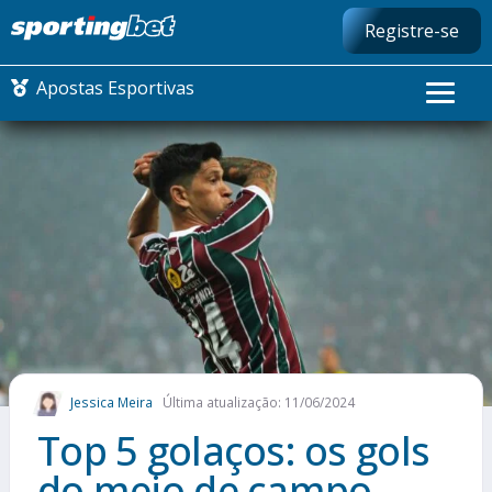
Registre-se
Apostas Esportivas
CONMEBOL LIBERTADORES
FUTEBOL NACIONAL
FUTEBOL INTERNACIONAL
COMO APOSTAR
Jessica Meira
Última atualização: 11/06/2024
MAIS ESPORTES
Top 5 golaços: os gols
do meio de campo