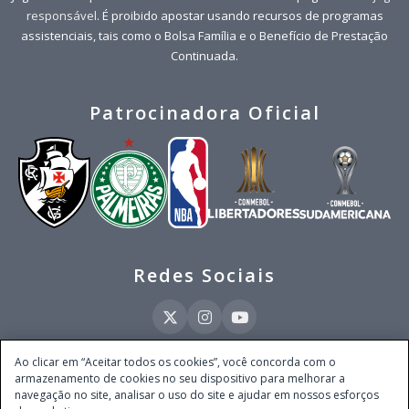
responsável
. É proibido apostar usando recursos de programas
assistenciais, tais como o Bolsa Família e o Benefício de Prestação
Continuada.
Patrocinadora Oficial
Redes Sociais
Ao clicar em “Aceitar todos os cookies”, você concorda com o
armazenamento de cookies no seu dispositivo para melhorar a
Este site é operado pela Ventmear Brasil LTDA (CNPJ 52.868.380/0001-84), com
navegação no site, analisar o uso do site e ajudar em nossos esforços
endereço na Avenida Brigadeiro Faria Lima, nº 4.055, 3º andar, Itaim Bibi, no