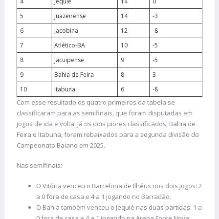
4
Jequié
14
0
5
Juazeirense
14
-3
6
Jacobina
12
-8
7
Atlético-BA
10
-5
8
Jacuipense
9
-5
9
Bahia de Feira
8
3
10
Itabuna
6
-8
Com esse resultado os quatro primeiros da tabela se
classificaram para as semifinais, que foram disputadas em
jogos de ida e volta. Já os dois piores classificados, Bahia de
Feira e Itabuna, foram rebaixados para a segunda divisão do
Campeonato Baiano em 2025.
Nas semifinais:
O Vitória venceu o Barcelona de Ilhéus nos dois jogos: 2
a 0 fora de casa e 4 a 1 jogando no Barradão.
O Bahia também venceu o Jequié nas duas partidas: 1 a
0 fora de casa e 4 a 1 jogando na Arena Fonte Nova.