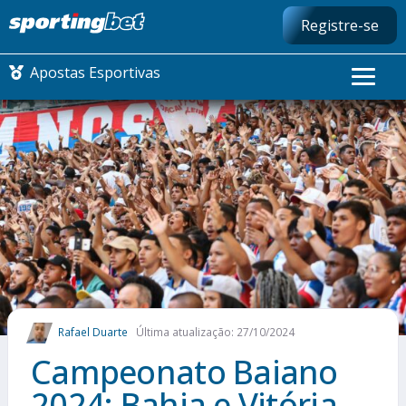
Registre-se
Apostas Esportivas
CONMEBOL LIBERTADORES
FUTEBOL NACIONAL
FUTEBOL INTERNACIONAL
COMO APOSTAR
Rafael Duarte
Última atualização: 27/10/2024
MAIS ESPORTES
Campeonato Baiano
2024: Bahia e Vitória