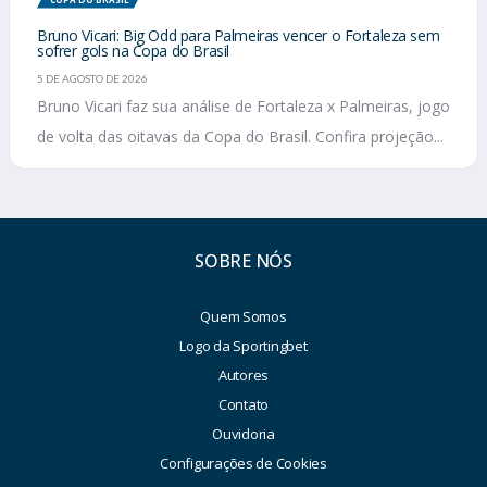
Bruno Vicari: Big Odd para Palmeiras vencer o Fortaleza sem
sofrer gols na Copa do Brasil
5 DE AGOSTO DE 2026
Bruno Vicari faz sua análise de Fortaleza x Palmeiras, jogo
de volta das oitavas da Copa do Brasil. Confira projeção...
SOBRE NÓS
Quem Somos
Logo da Sportingbet
Autores
Contato
Ouvidoria
Configurações de Cookies