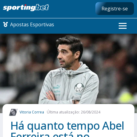
Registre-se
Apostas Esportivas
CONMEBOL LIBERTADORES
FUTEBOL NACIONAL
FUTEBOL INTERNACIONAL
COMO APOSTAR
Vitoria Correa
Última atualização: 26/08/2024
MAIS ESPORTES
Há quanto tempo Abel
Ferreira está no