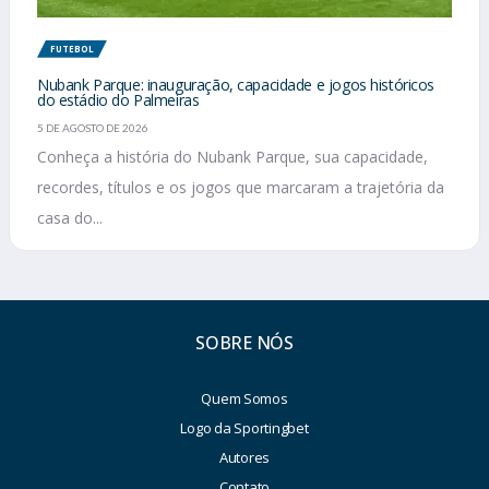
FUTEBOL
Nubank Parque: inauguração, capacidade e jogos históricos
do estádio do Palmeiras
5 DE AGOSTO DE 2026
Conheça a história do Nubank Parque, sua capacidade,
recordes, títulos e os jogos que marcaram a trajetória da
casa do...
SOBRE NÓS
Quem Somos
Logo da Sportingbet
Autores
Contato