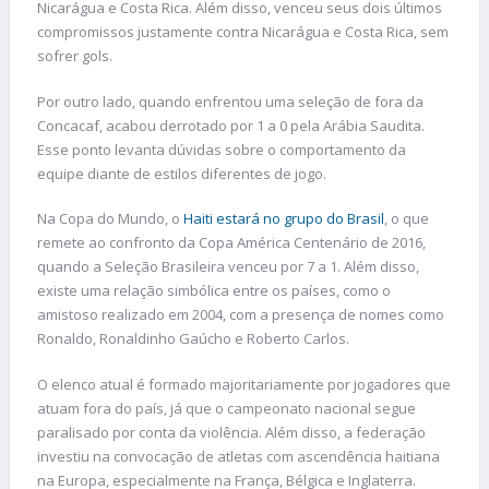
Nicarágua e Costa Rica. Além disso, venceu seus dois últimos
compromissos justamente contra Nicarágua e Costa Rica, sem
sofrer gols.
Por outro lado, quando enfrentou uma seleção de fora da
Concacaf, acabou derrotado por 1 a 0 pela Arábia Saudita.
Esse ponto levanta dúvidas sobre o comportamento da
equipe diante de estilos diferentes de jogo.
Na Copa do Mundo, o
Haiti estará no grupo do Brasil
, o que
remete ao confronto da Copa América Centenário de 2016,
quando a Seleção Brasileira venceu por 7 a 1. Além disso,
existe uma relação simbólica entre os países, como o
amistoso realizado em 2004, com a presença de nomes como
Ronaldo, Ronaldinho Gaúcho e Roberto Carlos.
O elenco atual é formado majoritariamente por jogadores que
atuam fora do país, já que o campeonato nacional segue
paralisado por conta da violência. Além disso, a federação
investiu na convocação de atletas com ascendência haitiana
na Europa, especialmente na França, Bélgica e Inglaterra.