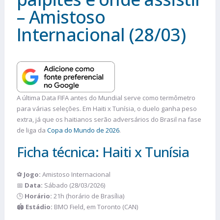
– Amistoso
Internacional (28/03)
A última Data FIFA antes do Mundial serve como termômetro
para várias seleções. Em Haiti x Tunísia, o duelo ganha peso
extra, já que os haitianos serão adversários do Brasil na fase
de liga da
Copa do Mundo de 2026
.
Ficha técnica: Haiti x Tunísia
⚽
Jogo:
Amistoso Internacional
📅
Data:
Sábado (28/03/2026)
🕒
Horário:
21h (horário de Brasília)
🏟️
Estádio:
BMO Field, em Toronto (CAN)