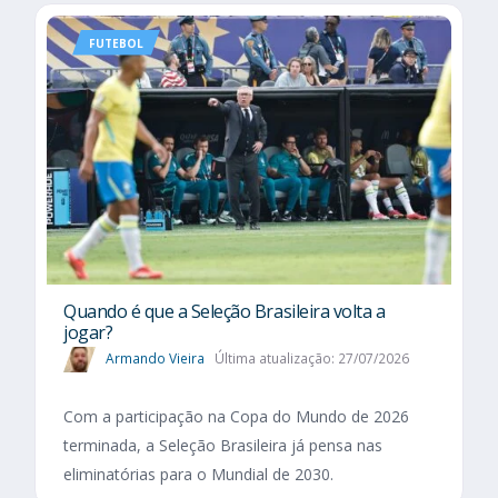
FUTEBOL
Quando é que a Seleção Brasileira volta a
jogar?
Armando Vieira
Última atualização: 27/07/2026
Com a participação na Copa do Mundo de 2026
terminada, a Seleção Brasileira já pensa nas
eliminatórias para o Mundial de 2030.