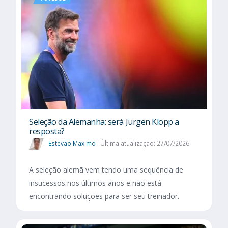
Seleção da Alemanha: será Jürgen Klopp a
resposta?
Estevão Maximo
Última atualização: 27/07/2026
A seleção alemã vem tendo uma sequência de
insucessos nos últimos anos e não está
encontrando soluções para ser seu treinador.