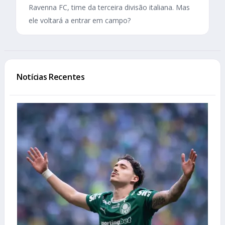
Ravenna FC, time da terceira divisão italiana. Mas
ele voltará a entrar em campo?
Notícias Recentes