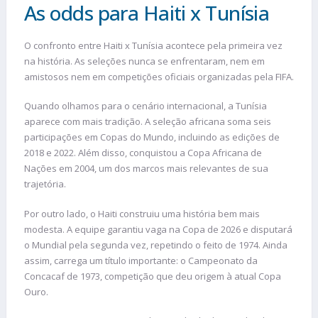
As odds para Haiti x Tunísia
O confronto entre Haiti x Tunísia acontece pela primeira vez
na história. As seleções nunca se enfrentaram, nem em
amistosos nem em competições oficiais organizadas pela FIFA.
Quando olhamos para o cenário internacional, a Tunísia
aparece com mais tradição. A seleção africana soma seis
participações em Copas do Mundo, incluindo as edições de
2018 e 2022. Além disso, conquistou a Copa Africana de
Nações em 2004, um dos marcos mais relevantes de sua
trajetória.
Por outro lado, o Haiti construiu uma história bem mais
modesta. A equipe garantiu vaga na Copa de 2026 e disputará
o Mundial pela segunda vez, repetindo o feito de 1974. Ainda
assim, carrega um título importante: o Campeonato da
Concacaf de 1973, competição que deu origem à atual Copa
Ouro.