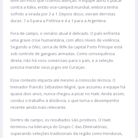
teve um início que chamou atenção. A equipe abriu o placar
contra a Itália, então vice-campeã mundial, embora tenha
sofrido a virada por 3 a 1. Depois disso, vieram derrotas
duras: 7 a 0 para a Polônia e 4 a 1 para a Argentina.
Fora de campo, o cenário atual é delicado. O país enfrenta
uma grave crise humanitária, com altos níveis de violência.
Segundo a ONU, cerca de 90% da capital Porto Príncipe está
sob controle de gangues armadas. Como consequência
direta, não há voos comerciais para o país, e a seleção
precisa mandar seus jogos em Curaçao.
Esse contexto impacta até mesmo a comissão técnica. O
treinador francês Sébastien Migné, que assumiu a equipe há
quase dois anos, nunca chegou a pisar no Haiti. Ainda assim,
conduz o trabalho à distância, o que torna o desempenho
recente ainda mais relevante.
Dentro de campo, os resultados são positivos. O Haiti
terminou na liderança do Grupo C das Eliminatórias,
superando seleções tradicionais da região como Honduras,