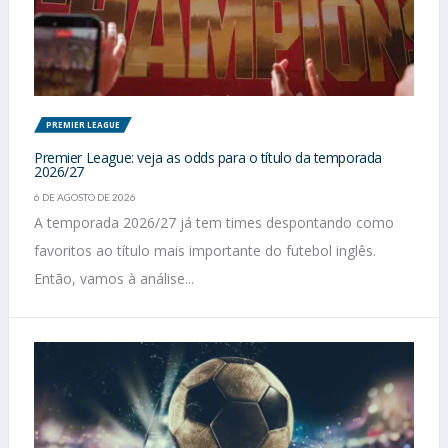
PREMIER LEAGUE
Premier League: veja as odds para o título da temporada
2026/27
6 DE AGOSTO DE 2026
A temporada 2026/27 já tem times despontando como
favoritos ao título mais importante do futebol inglês.
Então, vamos à análise...