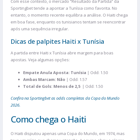
Com esse contexto, o mercado “Resultado da Partida” da
Sportingbet tende a apontar a Tunísia como favorita. No
entanto, o momento recente equilibra a análise. O Haiti chega
em boa fase, enquanto os tunisianos tentam se reencontrar
após uma sequência irregular.
Dicas de palpites Haiti x Tunísia
A partida entre Haiti x Tunísia abre margem para boas
apostas. Veja algumas opções:
Empate Anula Aposta: Tunísia
| Odd: 1.50
Ambas Marcam: Não
| Odd: 1.57
Total de Gols:
Menos de 2,5
| Odd: 1.50
Confira na Sportingbet as odds completas da Copa do Mundo
2026.
Como chega o Haiti
O Haiti disputou apenas uma Copa do Mundo, em 1974, mas