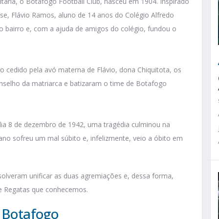
litária, o Botafogo Football Club, nasceu em 1904. Inspirado
se, Flávio Ramos, aluno de 14 anos do Colégio Alfredo
o bairro e, com a ajuda de amigos do colégio, fundou o
ão cedido pela avó materna de Flávio, dona Chiquitota, os
selho da matriarca e batizaram o time de Botafogo
 dia 8 de dezembro de 1942, uma tragédia culminou na
no sofreu um mal súbito e, infelizmente, veio a óbito em
solveram unificar as duas agremiações e, dessa forma,
 e Regatas que conhecemos.
o Botafogo