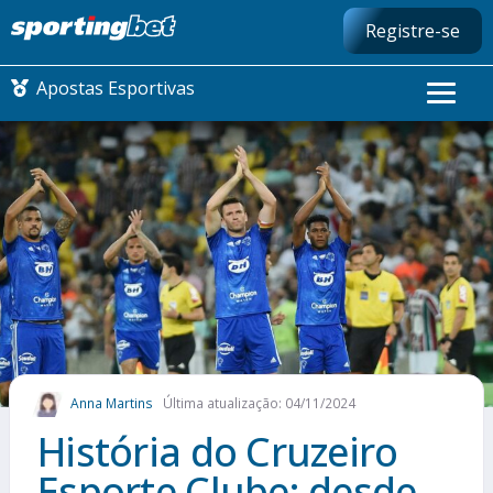
Registre-se
Apostas Esportivas
CONMEBOL LIBERTADORES
FUTEBOL NACIONAL
FUTEBOL INTERNACIONAL
COMO APOSTAR
Anna Martins
Última atualização: 04/11/2024
MAIS ESPORTES
História do Cruzeiro
Esporte Clube: desde