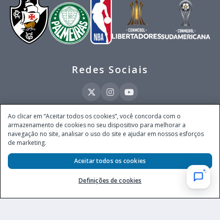
Redes Sociais
Ao clicar em “Aceitar todos os cookies”, você concorda com o
armazenamento de cookies no seu dispositivo para melhorar a
Este site é operado pela Ventmear Brasil LTDA (CNPJ 52.868.380/0001-84), com
navegação no site, analisar o uso do site e ajudar em nossos esforços
endereço na Avenida Brigadeiro Faria Lima, nº 4.055, 3º andar, Itaim Bibi, no
de marketing.
Município de São Paulo, Estado de São Paulo, CEP 04538-133, Brasil - empresa
autorizada a operar apostas de quota fixa em todo território nacional pela
Aceitar todos os cookies
Secretaria de Prêmios e Apostas do Ministério da Fazenda, conforme Portaria nº
247, de 07.02.2025, publicada no DOU em 11.2.2025.
Definições de cookies