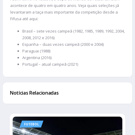
acontece de quatro em quatro anos. Veja quais seleções já
levantaram a taça mais importante da competição desde a
Fifusa até aqui:
Brasil – sete vezes campeã (1982, 1985, 1989, 1992, 2004,
2008, 2012 e 2016)
Espanha – duas vezes campeã (2000 e 2004)
Paraguai (1988)
Argentina (2016)
Portugal – atual campeã (2021)
Notícias Relacionadas
FUTEBOL