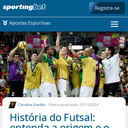
Registre-se
Apostas Esportivas
CONMEBOL LIBERTADORES
FUTEBOL NACIONAL
FUTEBOL INTERNACIONAL
COMO APOSTAR
Carolina Guedes
Última atualização: 07/10/2024
MAIS ESPORTES
História do Futsal:
entenda a origem e o