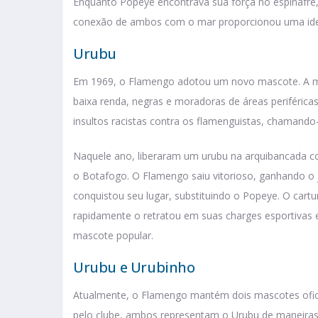
Enquanto Popeye encontrava sua força no espinafre,
conexão de ambos com o mar proporcionou uma ident
Urubu
Em 1969, o Flamengo adotou um novo mascote. A ma
baixa renda, negras e moradoras de áreas periféricas
insultos racistas contra os flamenguistas, chamando
Naquele ano, liberaram um urubu na arquibancada 
o Botafogo. O Flamengo saiu vitorioso, ganhando o 
conquistou seu lugar, substituindo o Popeye. O cartu
rapidamente o retratou em suas charges esportivas 
mascote popular.
Urubu e Urubinho
Atualmente, o Flamengo mantém dois mascotes ofic
pelo clube, ambos representam o Urubu de maneiras 