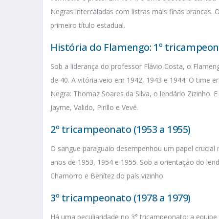
Negras intercaladas com listras mais finas brancas.
primeiro título estadual.
História do Flamengo: 1º tricampeona
Sob a liderança do professor Flávio Costa, o Flame
de 40. A vitória veio em 1942, 1943 e 1944. O time e
Negra: Thomaz Soares da Silva, o lendário Zizinho.
Jayme, Valido, Pirillo e Vevé.
2º tricampeonato (1953 a 1955)
O sangue paraguaio desempenhou um papel crucial 
anos de 1953, 1954 e 1955. Sob a orientação do lendá
Chamorro e Benítez do país vizinho.
3º tricampeonato (1978 a 1979)
Há uma peculiaridade no 3° tricampeonato: a equipe