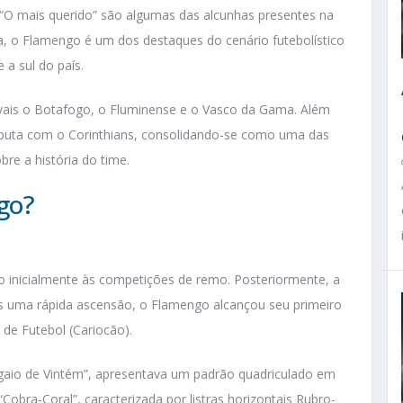
 “O mais querido” são algumas das alcunhas presentes na
, o Flamengo é um dos destaques do cenário futebolístico
 a sul do país.
ivais o Botafogo, o Fluminense e o Vasco da Gama. Além
isputa com o Corinthians, consolidando-se como uma das
re a história do time.
go?
)
o inicialmente às competições de remo. Posteriormente, a
ós uma rápida ascensão, o Flamengo alcançou seu primeiro
de Futebol (Cariocão).
gaio de Vintém”, apresentava um padrão quadriculado em
obra-Coral”, caracterizada por listras horizontais Rubro-