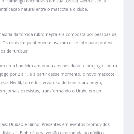
 o Flamengo encontrava em sua torcida. Além disso, a
ificação natural entre o mascote e o clube.
ioria da torcida rubro-negra era composta por pessoas de
. Os rivais frequentemente usavam esse fato para proferir
-os de “urubus”.
com uma bandeira amarrada aos pés durante um jogo contra
jogo por 2 a 1, e a partir desse momento, o novo mascote
nista Henfil, torcedor fervoroso do time rubro-negro,
em jornais e revistas, transformando o Urubu em um
iais: Urubão e Binho. Presentes em eventos promovidos
distintas. Binho é uma versão direcionada ao público