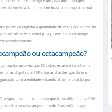
 o Palmeiras, o Flamengo é uma das únicas equipes
adores da América. Nenhum time brasileiro conquistou mais
uma polêmica engloba a quantidade de vezes que o time foi
ação Brasileira de Futebol (CBF). Contudo, o Flamengo
teve reconhecimento.
ptacampeão ou octacampeão?
ganização, uma vez que 80 clubes estavam inscritos na
lhor as disputas, a CBF criou as divisões que dariam
agunçada, com a entidade voltando atrás na decisão por
o Sport levou a taça do ano que foi qualificada pela CBF.
o acredita no octacampeonato do Brasileirão, o que