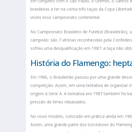
Em conjunto com o São Paulo, o Grêmio, o Santos e
brasileiras a ter na conta três taças da Copa Libert
vezes esse campeonato continental.
No Campeonato Brasileiro de Futebol (Brasileirão), 
campeão: são 7 vitórias reconhecidas pela Confeder
sofreu uma desqualificação em 1987: a taça não ob
História do Flamengo: he
Em 1986, o Brasileirão passou por uma grande desor
competição. Assim, em uma tentativa de organizar me
origem à Série A. A tentativa em 1987 também foi b
pressão de times rebaixados.
No novo modelo, colocado em prática ainda em 1987, 
Assim, uma grande parte dos torcedores do Flameng