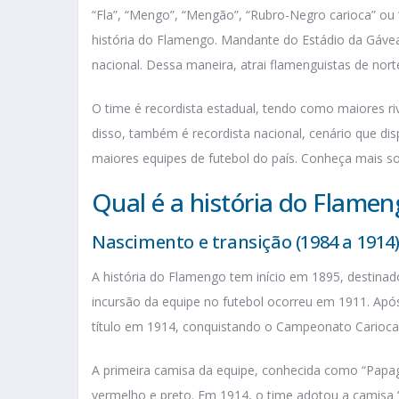
“Fla”, “Mengo”, “Mengão”, “Rubro-Negro carioca” ou
história do Flamengo. Mandante do Estádio da Gávea
nacional. Dessa maneira, atrai flamenguistas de norte
O time é recordista estadual, tendo como maiores r
disso, também é recordista nacional, cenário que d
maiores equipes de futebol do país. Conheça mais sob
Qual é a história do Flamen
Nascimento e transição (1984 a 1914
A história do Flamengo tem início em 1895, destinad
incursão da equipe no futebol ocorreu em 1911. Ap
título em 1914, conquistando o Campeonato Carioca 
A primeira camisa da equipe, conhecida como “Papa
vermelho e preto. Em 1914, o time adotou a camisa “C