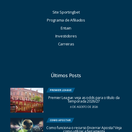
Site Sportingbet
Programa de Afiliados
Entain
Investidores
Carreiras
Últimos Posts
PREMIER LEAGUE
Premier League: veja as odds para o título da
temporada 2026/27
6 DE AGOSTO DE 2026
COMO APOSTAR
Como funciona o recurso Encerrar Aposta? Veja
como utilizar a ferramenta