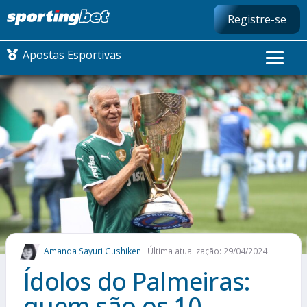
Registre-se
Apostas Esportivas
CONMEBOL LIBERTADORES
FUTEBOL NACIONAL
FUTEBOL INTERNACIONAL
COMO APOSTAR
Amanda Sayuri Gushiken
Última atualização: 29/04/2024
MAIS ESPORTES
Ídolos do Palmeiras:
quem são os 10