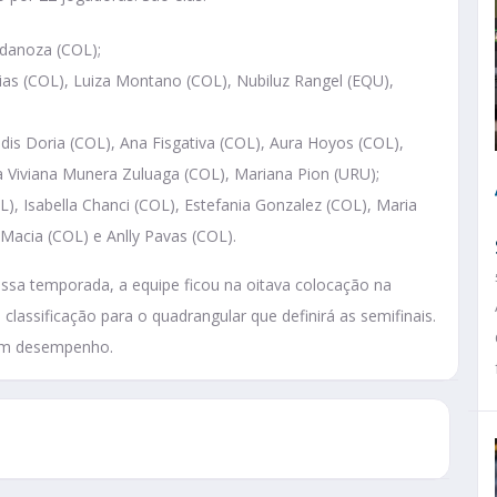
ndanoza (COL);
lesias (COL), Luiza Montano (COL), Nubiluz Rangel (EQU),
eidis Doria (COL), Ana Fisgativa (COL), Aura Hoyos (COL),
a Viviana Munera Zuluaga (COL), Mariana Pion (URU);
L), Isabella Chanci (COL), Estefania Gonzalez (COL), Maria
 Macia (COL) e Anlly Pavas (COL).
ssa temporada, a equipe ficou na oitava colocação na
classificação para o quadrangular que definirá as semifinais.
bom desempenho.