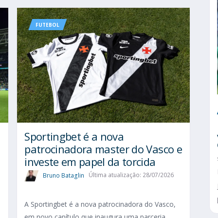
FUTEBOL
Sportingbet é a nova
patrocinadora master do Vasco e
investe em papel da torcida
Bruno Bataglin
Última atualização: 28/07/2026
A Sportingbet é a nova patrocinadora do Vasco,
em novo capítulo que inaugura uma parceria