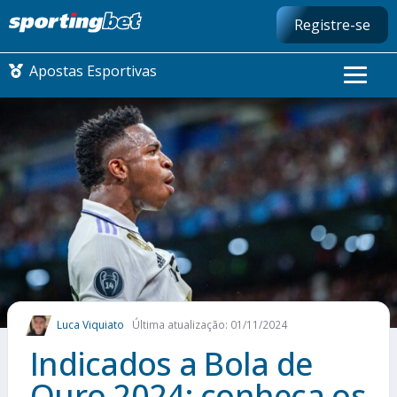
Registre-se
Apostas Esportivas
CONMEBOL LIBERTADORES
FUTEBOL NACIONAL
FUTEBOL INTERNACIONAL
COMO APOSTAR
Luca Viquiato
Última atualização: 01/11/2024
MAIS ESPORTES
Indicados a Bola de
Ouro 2024: conheça os