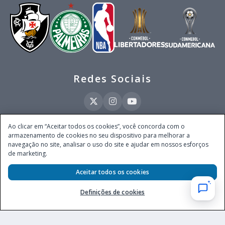
Redes Sociais
Ao clicar em “Aceitar todos os cookies”, você concorda com o
armazenamento de cookies no seu dispositivo para melhorar a
Este site é operado pela Ventmear Brasil LTDA (CNPJ 52.868.380/0001-84), com
navegação no site, analisar o uso do site e ajudar em nossos esforços
endereço na Avenida Brigadeiro Faria Lima, nº 4.055, 3º andar, Itaim Bibi, no
de marketing.
Município de São Paulo, Estado de São Paulo, CEP 04538-133, Brasil - empresa
autorizada a operar apostas de quota fixa em todo território nacional pela
Secretaria de Prêmios e Apostas do Ministério da Fazenda, conforme Portaria nº
Aceitar todos os cookies
247, de 07.02.2025, publicada no DOU em 11.2.2025.
Definições de cookies