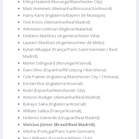
Erling Haaland (Noruega/Manchester City);
Mats Hummels (Alemanha/Borussia Dortmund);
Harry Kane (Inglaterra/Bayern de Munique);
Toni Kroos (Alemanha/Real Madrid);
Ademola Lookman (Nigéria/Atalanta);
Emiliano Martínez (Argentina/Aston Villa);
Lautaro Martínez (Argentina/Inter de Milão);
Kylian Mbappé (França/Paris Saint-Germain / Real
Madrid);
Martin Odegaard (Noruega/Arsenal);
Dani Olmo (Espanha/RB Leipzig /-Barcelona);
Cole Palmer (Inglaterra/Manchester City / Chelsea);
Declan Rice (Inglaterra/Arsenal);
Rodri (Espanha/Manchester City);
Antonio Rüdiger (Alemanha/Real Madrid);
Bukayo Saka (Inglaterra/Arsenal);
William Saliba (França/Arsenal);
Federico Valverde (Uruguai/Real Madrid);
Vinícius Júnior (Brasil/Real Madrid);
Vitinha (Portugal/Paris Saint-Germain);
Nico Williams (Espanha/Athletic Club);