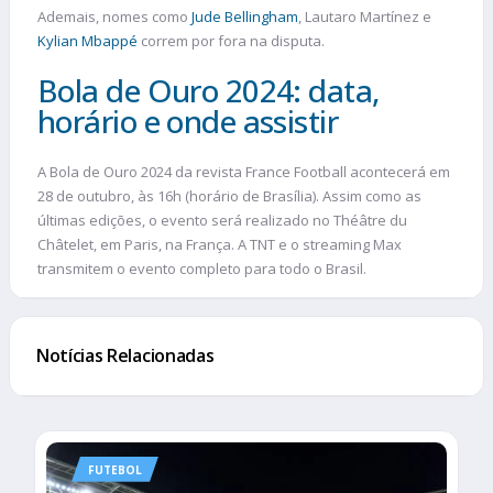
Ademais, nomes como
Jude Bellingham
, Lautaro Martínez e
Kylian Mbappé
correm por fora na disputa.
Bola de Ouro 2024: data,
horário e onde assistir
A Bola de Ouro 2024 da revista France Football acontecerá em
28 de outubro, às 16h (horário de Brasília). Assim como as
últimas edições, o evento será realizado no Théâtre du
Châtelet, em Paris, na França. A TNT e o streaming Max
transmitem o evento completo para todo o Brasil.
Notícias Relacionadas
FUTEBOL