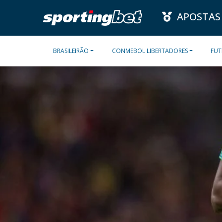
APOSTAS
BRASILEIRÃO
CONMEBOL LIBERTADORES
FUT