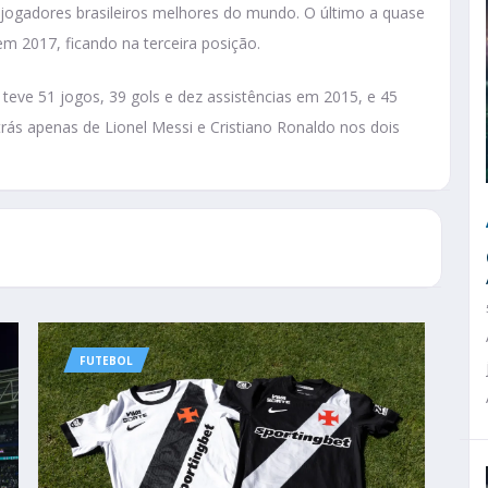
ogadores brasileiros melhores do mundo. O último a quase
em 2017, ficando na terceira posição.
l teve 51 jogos, 39 gols e dez assistências em 2015, e 45
atrás apenas de Lionel Messi e Cristiano Ronaldo nos dois
FUTEBOL