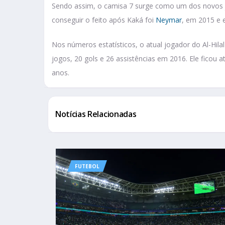
Sendo assim, o camisa 7 surge como um dos novos j
conseguir o feito após Kaká foi
Neymar
, em 2015 e 
Nos números estatísticos, o atual jogador do Al-Hila
jogos, 20 gols e 26 assistências em 2016. Ele ficou 
anos.
Notícias Relacionadas
FUTEBOL