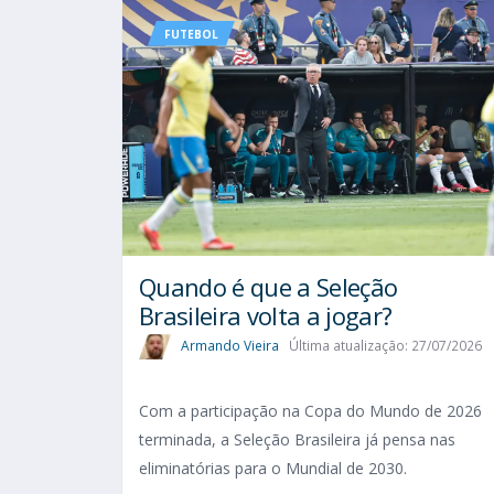
FUTEBOL
Quando é que a Seleção
Brasileira volta a jogar?
Armando Vieira
Última atualização: 27/07/2026
Com a participação na Copa do Mundo de 2026
terminada, a Seleção Brasileira já pensa nas
eliminatórias para o Mundial de 2030.