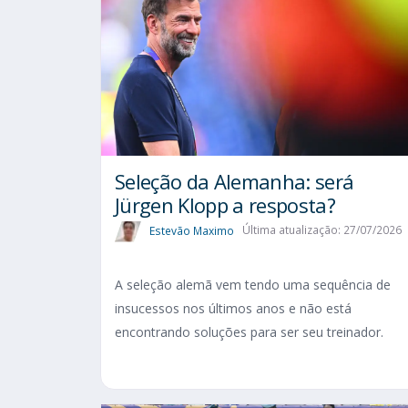
Seleção da Alemanha: será
Jürgen Klopp a resposta?
Estevão Maximo
Última atualização: 27/07/2026
A seleção alemã vem tendo uma sequência de
insucessos nos últimos anos e não está
encontrando soluções para ser seu treinador.