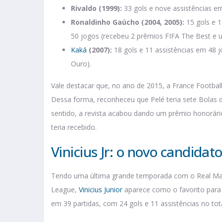
Rivaldo (1999):
33 gols e nove assistências e
Ronaldinho Gaúcho (2004, 2005):
15 gols e 1
50 jogos (recebeu 2 prêmios FIFA The Best e 
Kaká
(2007):
18 gols e 11 assistências em 48 
Ouro).
Vale destacar que, no ano de 2015, a France Footbal
Dessa forma, reconheceu que Pelé teria sete Bolas 
sentido, a revista acabou dando um prêmio honorári
teria recebido.
Vinicius Jr: o novo candidato 
Tendo uma última grande temporada com o Real Madr
League,
Vinicius Junior
aparece como o favorito para 
em 39 partidas, com 24 gols e 11 assistências no tot