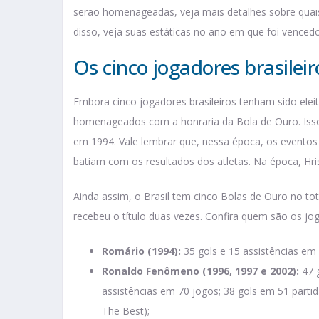
serão homenageadas, veja mais detalhes sobre quai
disso, veja suas estáticas no ano em que foi venced
Os cinco jogadores brasile
Embora cinco jogadores brasileiros tenham sido ele
homenageados com a honraria da Bola de Ouro. Isso
em 1994. Vale lembrar que, nessa época, os evento
batiam com os resultados dos atletas. Na época, Hri
Ainda assim, o Brasil tem cinco Bolas de Ouro no to
recebeu o título duas vezes. Confira quem são os jo
Romário (1994):
35 gols e 15 assistências em 
Ronaldo Fenômeno (1996, 1997 e 2002):
47 g
assistências em 70 jogos; 38 gols em 51 parti
The Best);