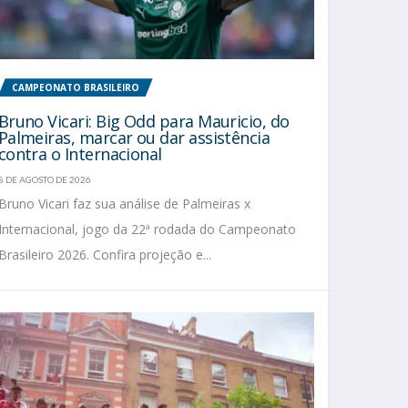
CAMPEONATO BRASILEIRO
Bruno Vicari: Big Odd para Mauricio, do
Palmeiras, marcar ou dar assistência
contra o Internacional
8 DE AGOSTO DE 2026
Bruno Vicari faz sua análise de Palmeiras x
Internacional, jogo da 22ª rodada do Campeonato
Brasileiro 2026. Confira projeção e...