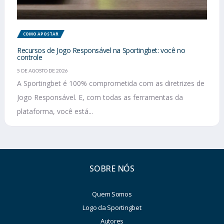
COMO APOSTAR
Recursos de Jogo Responsável na Sportingbet: você no
controle
5 DE AGOSTO DE 2026
A Sportingbet é 100% comprometida com as diretrizes de
Jogo Responsável. E, com todas as ferramentas da
plataforma, você está...
SOBRE NÓS
Quem Somos
Logo da Sportingbet
Autores