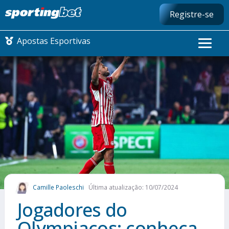
Registre-se
Apostas Esportivas
CONMEBOL LIBERTADORES
FUTEBOL NACIONAL
FUTEBOL INTERNACIONAL
COMO APOSTAR
Camille Paoleschi
Última atualização: 10/07/2024
MAIS ESPORTES
Jogadores do
Olympiacos: conheça