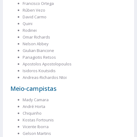
Francisco Ortega
Rúben Vezo
David Carmo
Quini
Rodinei
Omar Richards
Nelson Abbey
Giulian Biancone
Panagiotis Retsos
Apostolos Apostolopoulos
Isidoros Koutsidis
Andreas-Richardos Ntoi
Meio-campistas
Mady Camara
André Horta
Chiquinho
Kostas Fortounis
Vicente Iborra
Gelson Martins