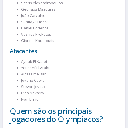
Sotiris Alexandropoulos
Georgios Masouras
João Carvalho
Santiago Hezze
Daniel Podence
Vasilios Prekates
Giannis Karakoutis
Atacantes
Ayoub El Kaabi
Youssef El Arabi
Algassime Bah
Jovane Cabral
Stevan Jovetic
Fran Navarro
Ivan Brnic
Quem são os principais
jogadores do Olympiacos?