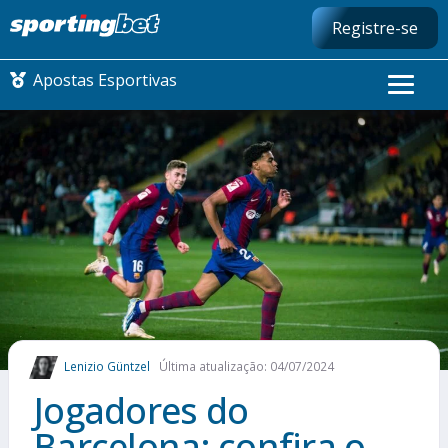
Registre-se
Apostas Esportivas
CONMEBOL LIBERTADORES
FUTEBOL NACIONAL
FUTEBOL INTERNACIONAL
COMO APOSTAR
Lenizio Güntzel
Última atualização: 04/07/2024
MAIS ESPORTES
Jogadores do
Barcelona: confira o