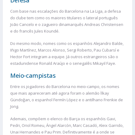
Defesa
Com base nas escalações do Barcelona na La Liga, a defesa
do clube tem como os maiores titulares o lateral português
João Cancelo e o zagueiro dinamarquês Andreas Christensen
e do francês Jules Koundé.
Do mesmo modo, nomes como os espanhóis Alejandro Balde,
Iñigo Martínez, Marcos Alonso, Sergi Roberto, Pau Cubarsí e
Hector Fort integram a equipe. Já outros estrangeiros são o
estadunidense Ronald Araújo e o senegalês Mikayil Faye.
Meio-campistas
Entre os jogadores do Barcelona no meio-campo, os nomes
que mais apareceram até agora foram o alemão İlkay
Gündoğan, o espanhol Fermín López e o antilhano Frenkie de
Jong.
Ademais, compõem o elenco do Barça os espanhóis Gavi,
Pedri, Oriol Romeu, Ángel Alarcón, Marc Casadó, Aleix Garrido,
Unai Hernandes e Pau Prim. Definitivamente é a onde se