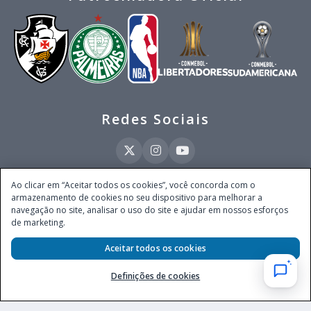
Redes Sociais
Ao clicar em “Aceitar todos os cookies”, você concorda com o
armazenamento de cookies no seu dispositivo para melhorar a
Este site é operado pela Ventmear Brasil LTDA (CNPJ 52.868.380/0001-84), com
navegação no site, analisar o uso do site e ajudar em nossos esforços
endereço na Avenida Brigadeiro Faria Lima, nº 4.055, 3º andar, Itaim Bibi, no
de marketing.
Município de São Paulo, Estado de São Paulo, CEP 04538-133, Brasil - empresa
autorizada a operar apostas de quota fixa em todo território nacional pela
Secretaria de Prêmios e Apostas do Ministério da Fazenda, conforme Portaria nº
Aceitar todos os cookies
247, de 07.02.2025, publicada no DOU em 11.2.2025.
Definições de cookies