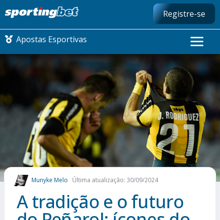
Registre-se
Apostas Esportivas
CONMEBOL LIBERTADORES
FUTEBOL NACIONAL
FUTEBOL INTERNACIONAL
COMO APOSTAR
Munyke Melo
Última atualização: 30/09/2024
MAIS ESPORTES
A tradição e o futuro
do Peñarol: ícones do