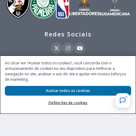
Redes Sociais
Ao clicar em “Aceitar todos os cookies”, você concorda com o
armazenamento de cookies no seu dispositivo para melhorar a
Este site é operado pela Ventmear Brasil LTDA (CNPJ 52.868.380/0001-84), com
navegação no site, analisar o uso do site e ajudar em nossos esforços
endereço na Avenida Brigadeiro Faria Lima, nº 4.055, 3º andar, Itaim Bibi, no
de marketing.
Município de São Paulo, Estado de São Paulo, CEP 04538-133, Brasil - empresa
autorizada a operar apostas de quota fixa em todo território nacional pela
Aceitar todos os cookies
Secretaria de Prêmios e Apostas do Ministério da Fazenda, conforme Portaria nº
247, de 07.02.2025, publicada no DOU em 11.2.2025.
Definições de cookies