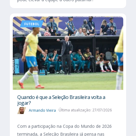
FUTEBOL
Quando é que a Seleção Brasileira volta a
jogar?
Armando Vieira
Última atualização: 27/07/2026
Com a participação na Copa do Mundo de 2026
terminada, a Seleção Brasileira já pensa nas