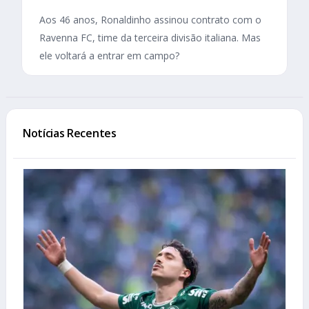
Aos 46 anos, Ronaldinho assinou contrato com o
Ravenna FC, time da terceira divisão italiana. Mas
ele voltará a entrar em campo?
Notícias Recentes