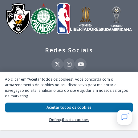
Redes Sociais
Ao clicar em “Aceitar todos os cookies”, você concorda com o
armazenamento de cookies no seu dispositivo para melhorar a
Este site é operado pela Ventmear Brasil LTDA (CNPJ 52.868.380/0001-84), com
navegação no site, analisar o uso do site e ajudar em nossos esforços
endereço na Avenida Brigadeiro Faria Lima, nº 4.055, 3º andar, Itaim Bibi, no
de marketing.
Município de São Paulo, Estado de São Paulo, CEP 04538-133, Brasil - empresa
autorizada a operar apostas de quota fixa em todo território nacional pela
Aceitar todos os cookies
Secretaria de Prêmios e Apostas do Ministério da Fazenda, conforme Portaria nº
247, de 07.02.2025, publicada no DOU em 11.2.2025.
Definições de cookies