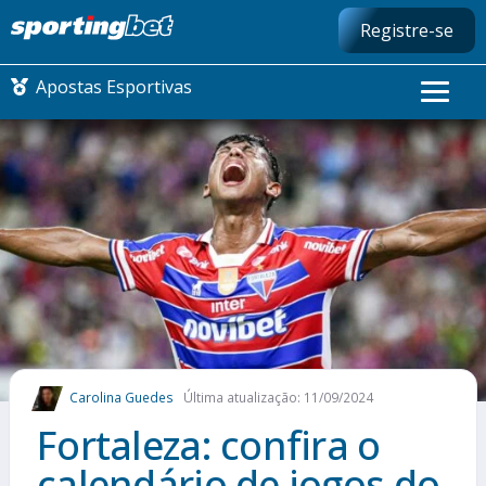
Registre-se
Apostas Esportivas
CONMEBOL LIBERTADORES
FUTEBOL NACIONAL
FUTEBOL INTERNACIONAL
COMO APOSTAR
Carolina Guedes
Última atualização: 11/09/2024
MAIS ESPORTES
Fortaleza: confira o
calendário de jogos do