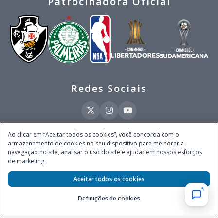
Patrocinadora Oficial
Redes Sociais
Ao clicar em “Aceitar todos os cookies”, você concorda com o
armazenamento de cookies no seu dispositivo para melhorar a
Este site é operado pela Ventmear Brasil LTDA (CNPJ 52.868.380/0001-84), com
navegação no site, analisar o uso do site e ajudar em nossos esforços
endereço na Avenida Brigadeiro Faria Lima, nº 4.055, 3º andar, Itaim Bibi, no
de marketing.
Município de São Paulo, Estado de São Paulo, CEP 04538-133, Brasil - empresa
autorizada a operar apostas de quota fixa em todo território nacional pela
Secretaria de Prêmios e Apostas do Ministério da Fazenda, conforme Portaria nº
Aceitar todos os cookies
247, de 07.02.2025, publicada no DOU em 11.2.2025.
Definições de cookies