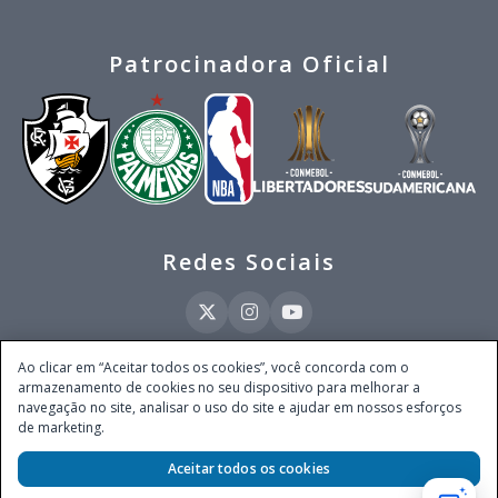
Patrocinadora Oficial
Redes Sociais
Ao clicar em “Aceitar todos os cookies”, você concorda com o
armazenamento de cookies no seu dispositivo para melhorar a
Este site é operado pela Ventmear Brasil LTDA (CNPJ 52.868.380/0001-84), com
navegação no site, analisar o uso do site e ajudar em nossos esforços
endereço na Avenida Brigadeiro Faria Lima, nº 4.055, 3º andar, Itaim Bibi, no
de marketing.
Município de São Paulo, Estado de São Paulo, CEP 04538-133, Brasil - empresa
autorizada a operar apostas de quota fixa em todo território nacional pela
Secretaria de Prêmios e Apostas do Ministério da Fazenda, conforme Portaria nº
Aceitar todos os cookies
247, de 07.02.2025, publicada no DOU em 11.2.2025.