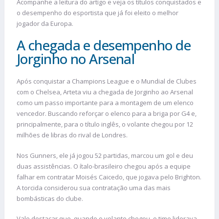
Acompanhe a leitura do artigo e veja os títulos conquistados e
o desempenho do esportista que já foi eleito o melhor
jogador da Europa.
A chegada e desempenho de
Jorginho no Arsenal
Após conquistar a Champions League e o Mundial de Clubes
com o Chelsea, Arteta viu a chegada de Jorginho ao Arsenal
como um passo importante para a montagem de um elenco
vencedor. Buscando reforçar o elenco para a briga por G4 e,
principalmente, para o título inglês, o volante chegou por 12
milhões de libras do rival de Londres.
Nos Gunners, ele já jogou 52 partidas, marcou um gol e deu
duas assistências. O ítalo-brasileiro chegou após a equipe
falhar em contratar Moisés Caicedo, que jogava pelo Brighton.
A torcida considerou sua contratação uma das mais
bombásticas do clube.
Vale destacar que, quando o volante chegou, o time liderava