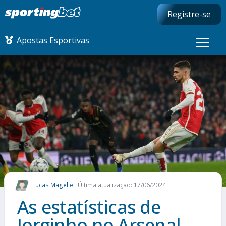
Registre-se
Apostas Esportivas
CONMEBOL LIBERTADORES
FUTEBOL NACIONAL
FUTEBOL INTERNACIONAL
COMO APOSTAR
Lucas Magelle
Última atualização: 17/06/2024
MAIS ESPORTES
As estatísticas de
Jorginho no Arsenal