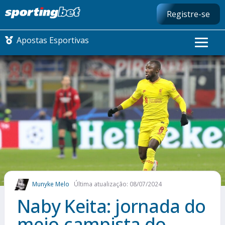
Registre-se
Apostas Esportivas
CONMEBOL LIBERTADORES
FUTEBOL NACIONAL
FUTEBOL INTERNACIONAL
COMO APOSTAR
Munyke Melo
Última atualização: 08/07/2024
MAIS ESPORTES
Naby Keita: jornada do
meio-campista do