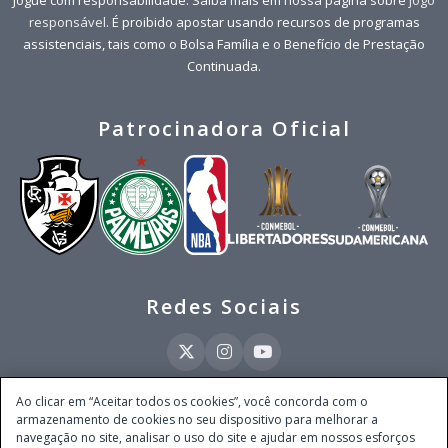
responsável
. É proibido apostar usando recursos de programas
assistenciais, tais como o Bolsa Família e o Benefício de Prestação
Continuada.
Patrocinadora Oficial
Redes Sociais
Ao clicar em “Aceitar todos os cookies”, você concorda com o
armazenamento de cookies no seu dispositivo para melhorar a
Este site é operado pela Ventmear Brasil LTDA (CNPJ 52.868.380/0001-84), com
navegação no site, analisar o uso do site e ajudar em nossos esforços
endereço na Avenida Brigadeiro Faria Lima, nº 4.055, 3º andar, Itaim Bibi, no