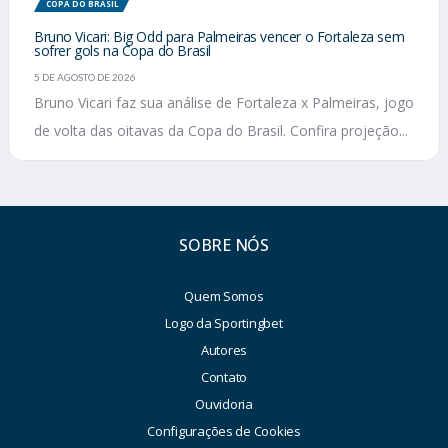
COPA DO BRASIL
Bruno Vicari: Big Odd para Palmeiras vencer o Fortaleza sem
sofrer gols na Copa do Brasil
5 DE AGOSTO DE 2026
Bruno Vicari faz sua análise de Fortaleza x Palmeiras, jogo
de volta das oitavas da Copa do Brasil. Confira projeção...
SOBRE NÓS
Quem Somos
Logo da Sportingbet
Autores
Contato
Ouvidoria
Configurações de Cookies