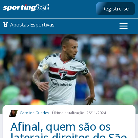
Registre-se
Apostas Esportivas
CONMEBOL LIBERTADORES
FUTEBOL NACIONAL
FUTEBOL INTERNACIONAL
COMO APOSTAR
Carolina Guedes
Última atualização: 26/11/2024
MAIS ESPORTES
Afinal, quem são os
laterais-direitos do São