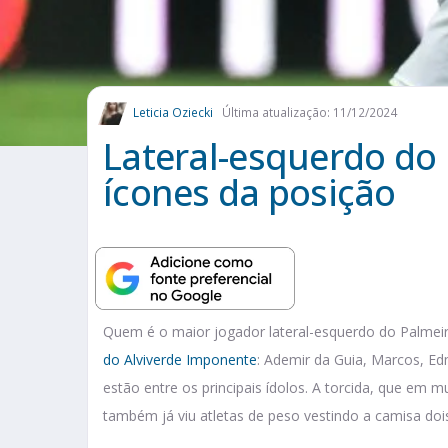
Leticia Oziecki
Última atualização: 11/12/2024
Lateral-esquerdo do
ícones da posição
Quem é o maior jogador lateral-esquerdo do Palme
do Alviverde Imponente
: Ademir da Guia, Marcos, Ed
estão entre os principais ídolos. A torcida, que em 
também já viu atletas de peso vestindo a camisa dois