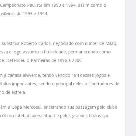
do Campeonato Paulista em 1993 e 1994, assim como o
ileiros de 1993 e 1994.
e substituir Roberto Carlos, negociado com o Inter de Milão,
messa e logo assumiu a titularidade, permanecendo como
ube. Defendeu o Palmeiras de 1996 a 2000.
 a camisa alviverde, tendo vencido 184 desses jogos e
ulos importantes, sendo o principal deles a Libertadores de
o de estreia.
bém a Copa Mercosul, encerrando sua passagem pelo clube
 ótimo futebol apresentado e pelos grandes títulos que