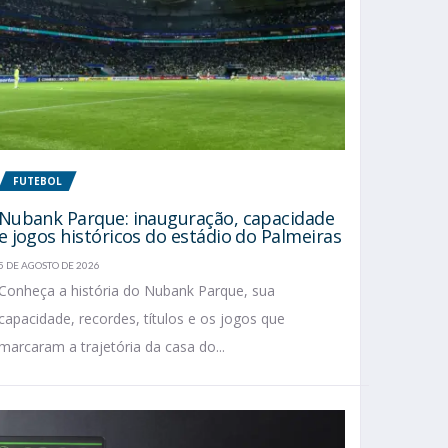
FUTEBOL
Nubank Parque: inauguração, capacidade
e jogos históricos do estádio do Palmeiras
5 DE AGOSTO DE 2026
Conheça a história do Nubank Parque, sua
capacidade, recordes, títulos e os jogos que
marcaram a trajetória da casa do...