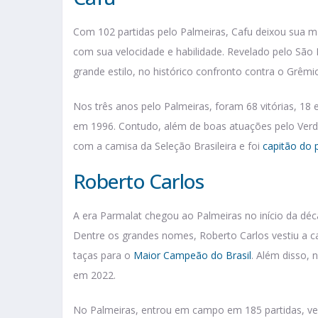
Com 102 partidas pelo Palmeiras, Cafu deixou sua m
com sua velocidade e habilidade. Revelado pelo São
grande estilo, no histórico confronto contra o Grêm
Nos três anos pelo Palmeiras, foram 68 vitórias, 18
em 1996. Contudo, além de boas atuações pelo Ver
com a camisa da Seleção Brasileira e foi
capitão do 
Roberto Carlos
A era Parmalat chegou ao Palmeiras no início da dé
Dentre os grandes nomes, Roberto Carlos vestiu a ca
taças para o
Maior Campeão do Brasil
. Além disso,
em 2022.
No Palmeiras, entrou em campo em 185 partidas, ven