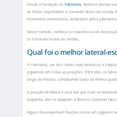
Desde a fundação do
Palmeiras
, diversos laterais-
de títulos importantes e tornando ídolos da torcida. 
momentos memoráveis, lembrados pelos palmeiren
Nesse sentido, conheça os maiores ícones da posiçã
os tornaram lendas do Verdão.
Qual foi o melhor lateral-e
O Palmeiras, um dos clubes mais vitoriosos e tradic
jogadores em todas as posições. Entre eles, os la
longo da história, contribuindo tanto na defesa quan
A posição de lateral é uma das que mais se reinven
esquerda, eles se adaptam a diversos sistemas tátic
Alguns desempenham funções como um zagueiro na