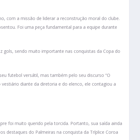
o, com a missão de liderar a reconstrução moral do clube.
osentou. Foi uma peça fundamental para a equipe durante
z gols, sendo muito importante nas conquistas da Copa do
seu futebol versátil, mas também pelo seu discurso “O
estiário diante da diretoria e do elenco, ele contagiou a
pre foi muito querido pela torcida. Portanto, sua saída ainda
os destaques do Palmeiras na conquista da Tríplice Coroa