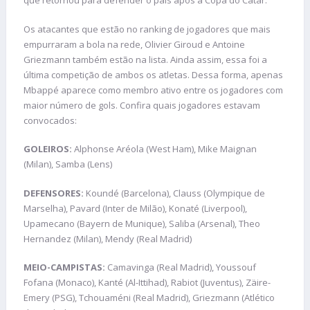
que retornou para defender o país após a Copa do Catar.
Os atacantes que estão no ranking de jogadores que mais
empurraram a bola na rede, Olivier Giroud e Antoine
Griezmann também estão na lista. Ainda assim, essa foi a
última competição de ambos os atletas. Dessa forma, apenas
Mbappé aparece como membro ativo entre os jogadores com
maior número de gols. Confira quais jogadores estavam
convocados:
GOLEIROS:
Alphonse Aréola (West Ham), Mike Maignan
(Milan), Samba (Lens)
DEFENSORES:
Koundé (Barcelona), Clauss (Olympique de
Marselha), Pavard (Inter de Milão), Konaté (Liverpool),
Upamecano (Bayern de Munique), Saliba (Arsenal), Theo
Hernandez (Milan), Mendy (Real Madrid)
MEIO-CAMPISTAS:
Camavinga (Real Madrid), Youssouf
Fofana (Monaco), Kanté (Al-Ittihad), Rabiot (Juventus), Zäire-
Emery (PSG), Tchouaméni (Real Madrid), Griezmann (Atlético