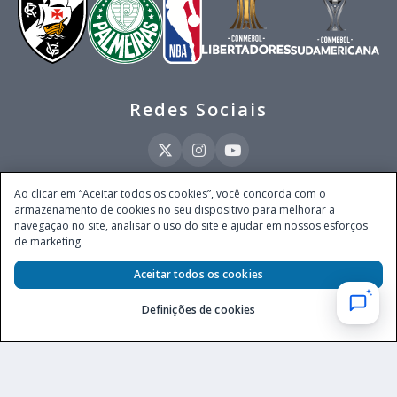
Redes Sociais
Ao clicar em “Aceitar todos os cookies”, você concorda com o
armazenamento de cookies no seu dispositivo para melhorar a
Este site é operado pela Ventmear Brasil LTDA (CNPJ 52.868.380/0001-84), com
navegação no site, analisar o uso do site e ajudar em nossos esforços
endereço na Avenida Brigadeiro Faria Lima, nº 4.055, 3º andar, Itaim Bibi, no
de marketing.
Município de São Paulo, Estado de São Paulo, CEP 04538-133, Brasil - empresa
autorizada a operar apostas de quota fixa em todo território nacional pela
Aceitar todos os cookies
Secretaria de Prêmios e Apostas do Ministério da Fazenda, conforme Portaria nº
247, de 07.02.2025, publicada no DOU em 11.2.2025.
Definições de cookies