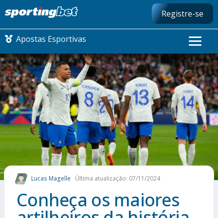
Registre-se
Apostas Esportivas
CONMEBOL LIBERTADORES
FUTEBOL NACIONAL
FUTEBOL INTERNACIONAL
COMO APOSTAR
Lucas Magelle
Última atualização: 07/11/2024
MAIS ESPORTES
Conheça os maiores
artilheiros da história