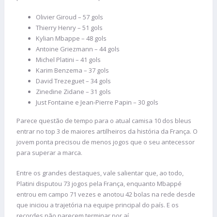
Olivier Giroud – 57 gols
Thierry Henry – 51 gols
Kylian Mbappe – 48 gols
Antoine Griezmann – 44 gols
Michel Platini – 41 gols
Karim Benzema – 37 gols
David Trezeguet – 34 gols
Zinedine Zidane – 31 gols
Just Fontaine e Jean-Pierre Papin – 30 gols
Parece questão de tempo para o atual camisa 10 dos bleus
entrar no top 3 de maiores artilheiros da história da França. O
jovem ponta precisou de menos jogos que o seu antecessor
para superar a marca.
Entre os grandes destaques, vale salientar que, ao todo,
Platini disputou 73 jogos pela França, enquanto Mbappé
entrou em campo 71 vezes e anotou 42 bolas na rede desde
que iniciou a trajetória na equipe principal do país. E os
recordes não parecem terminar por aí.