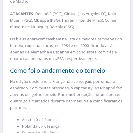
de Madrid)
ATACANTES:
Dembélé (PSG), Giroud (Los Angeles FC), Kolo
Muani (PSG), Mbappe (PSG), Thuram (Inter de Milão), Coman
(Bayern de Munique), Barcola (PSG).
Os bleus aparecem também na lista de maiores campeões do
torneio, com duas taças, em 1984 e em 2000, ficando atrás
apenas de Alemanha e Espanha em conquistas, com três e
quatro campeonatos da UEFA, respectivamente.
Como foi o andamento do torneio
Na edição deste ano, a França não conseguiu performar o
esperado. Com muitas pressões, o capitão Kylian Mbappé fez
apenas um gol no torneio. Para melhor noção, foram apenas
quatro gols marcados durante o torneio. Veja como ficaram os
placares:
Áustria 0 x 1 França
Holanda 0 x 0 França
França 1 x 1 Polônia