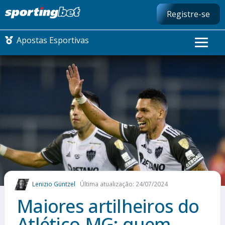
Registre-se
Apostas Esportivas
CONMEBOL LIBERTADORES
FUTEBOL NACIONAL
FUTEBOL INTERNACIONAL
COMO APOSTAR
Lenizio Güntzel
Última atualização: 24/07/2024
MAIS ESPORTES
Maiores artilheiros do
Atlético-MG: quem