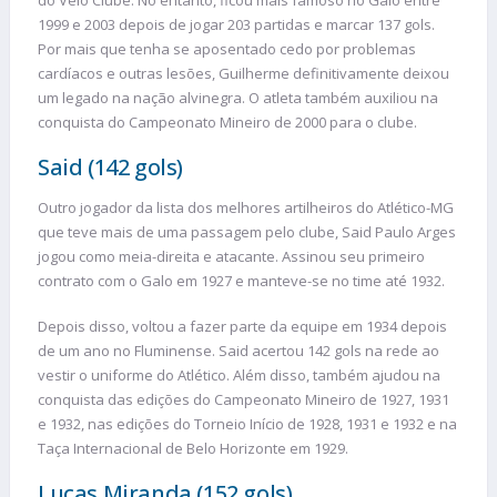
do Velo Clube. No entanto, ficou mais famoso no Galo entre
1999 e 2003 depois de jogar 203 partidas e marcar 137 gols.
Por mais que tenha se aposentado cedo por problemas
cardíacos e outras lesões, Guilherme definitivamente deixou
um legado na nação alvinegra. O atleta também auxiliou na
conquista do Campeonato Mineiro de 2000 para o clube.
Said (142 gols)
Outro jogador da lista dos melhores artilheiros do Atlético-MG
que teve mais de uma passagem pelo clube, Said Paulo Arges
jogou como meia-direita e atacante. Assinou seu primeiro
contrato com o Galo em 1927 e manteve-se no time até 1932.
Depois disso, voltou a fazer parte da equipe em 1934 depois
de um ano no Fluminense. Said acertou 142 gols na rede ao
vestir o uniforme do Atlético. Além disso, também ajudou na
conquista das edições do Campeonato Mineiro de 1927, 1931
e 1932, nas edições do Torneio Início de 1928, 1931 e 1932 e na
Taça Internacional de Belo Horizonte em 1929.
Lucas Miranda (152 gols)