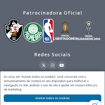
Patrocinadora Oficial
Redes Sociais
Ao clicar em “Aceitar todos os cookies”, você concorda com o
armazenamento de cookies no seu dispositivo para melhorar a
Este site é operado pela Ventmear Brasil LTDA (CNPJ 52.868.380/0001-84), com
navegação no site, analisar o uso do site e ajudar em nossos esforços
endereço na Avenida Brigadeiro Faria Lima, nº 4.055, 3º andar, Itaim Bibi, no
de marketing.
Município de São Paulo, Estado de São Paulo, CEP 04538-133, Brasil - empresa
autorizada a operar apostas de quota fixa em todo território nacional pela
Aceitar todos os cookies
Secretaria de Prêmios e Apostas do Ministério da Fazenda, conforme Portaria nº
247, de 07.02.2025, publicada no DOU em 11.2.2025.