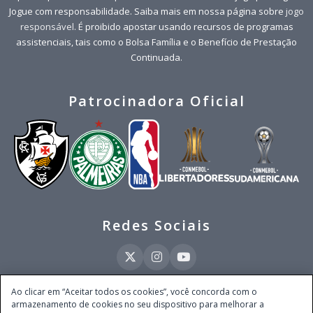
Jogue com responsabilidade. Saiba mais em nossa página sobre
jogo
responsável
. É proibido apostar usando recursos de programas
assistenciais, tais como o Bolsa Família e o Benefício de Prestação
Continuada.
Patrocinadora Oficial
Redes Sociais
Ao clicar em “Aceitar todos os cookies”, você concorda com o
armazenamento de cookies no seu dispositivo para melhorar a
Este site é operado pela Ventmear Brasil LTDA (CNPJ 52.868.380/0001-84), com