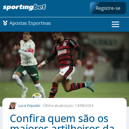
Registre-se
Apostas Esportivas
CONMEBOL LIBERTADORES
FUTEBOL NACIONAL
FUTEBOL INTERNACIONAL
COMO APOSTAR
Luca Viquiato
Última atualização: 14/08/2024
MAIS ESPORTES
Confira quem são os
maiores artilheiros da