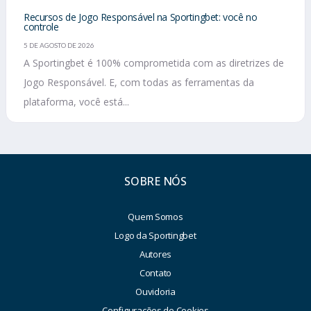
Recursos de Jogo Responsável na Sportingbet: você no
controle
5 DE AGOSTO DE 2026
A Sportingbet é 100% comprometida com as diretrizes de
Jogo Responsável. E, com todas as ferramentas da
plataforma, você está...
SOBRE NÓS
Quem Somos
Logo da Sportingbet
Autores
Contato
Ouvidoria
Configurações de Cookies