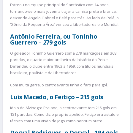
Estreou na equipe principal do Santástico com 14 anos,
tornando-se o mais jovem a trajar a camisa preta e branca,
deixando Ângelo Gabriel e Pelé para trás. Ao lado de Pelé, o
‘Gênio da Pequena Área’ venceu a Libertadores e o Mundial.
Antônio Ferreira, ou Toninho
Guerrero – 279 gols
O goleador Toninho Guerrero soma 279 marcações em 368
partidas, o quarto maior artilheiro da história do Peixe.
Defendeu o clube entre 1963 a 1969, com títulos mundiais,
brasileiro, paulista e da Libertadores.
Com muita garra, o centroavante tinha o faro para gol.
Luís Macedo, o Feitiço
–
215 gols
Ídolo do Alvinegro Praiano, o centroavante tem 215 gols em
151 partidas. Como diz o próprio apelido, Feitiço era astuto e
técnico com uma visão de jogo como nenhum outro.
Dorval Rodrigues, o Dorval – 194 gols