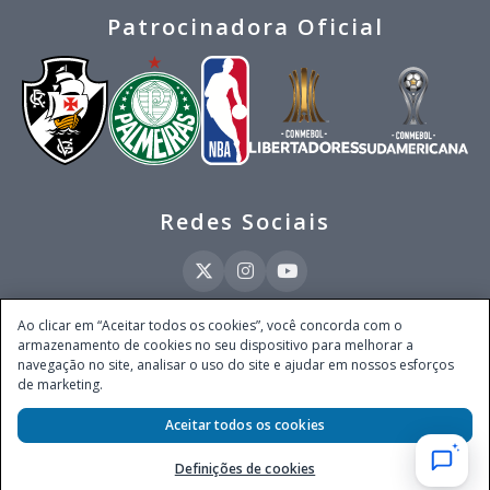
Patrocinadora Oficial
Redes Sociais
Ao clicar em “Aceitar todos os cookies”, você concorda com o
armazenamento de cookies no seu dispositivo para melhorar a
Este site é operado pela Ventmear Brasil LTDA (CNPJ 52.868.380/0001-84), com
navegação no site, analisar o uso do site e ajudar em nossos esforços
endereço na Avenida Brigadeiro Faria Lima, nº 4.055, 3º andar, Itaim Bibi, no
de marketing.
Município de São Paulo, Estado de São Paulo, CEP 04538-133, Brasil - empresa
autorizada a operar apostas de quota fixa em todo território nacional pela
Secretaria de Prêmios e Apostas do Ministério da Fazenda, conforme Portaria nº
Aceitar todos os cookies
247, de 07.02.2025, publicada no DOU em 11.2.2025.
Definições de cookies