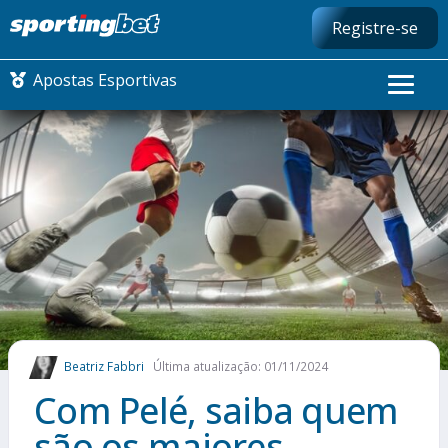
Registre-se
Apostas Esportivas
CONMEBOL LIBERTADORES
FUTEBOL NACIONAL
FUTEBOL INTERNACIONAL
COMO APOSTAR
Beatriz Fabbri
Última atualização: 01/11/2024
MAIS ESPORTES
Com Pelé, saiba quem
são os maiores