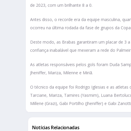
de 2023, com um brilhante 8 a 0.
Antes disso, o recorde era da equipe masculina, qua
ocorreu na última rodada da fase de grupos da Copa
Deste modo, as Brabas garantiram um placar de 3 a
confiança inabalável que mexeram a rede do Palmei
As atletas responsáveis pelos gols foram Duda Sampa
Jheniffer, Mariza, Milenne e Miriã.
O técnico da equipe foi Rodrigo Iglesias e as atleta
Tarciane, Mariza, Tamires (Yasmim), Luana Bertolucci
Millene (Grazi), Gabi Portilho (Jheniffer) e Gabi Zanotti
Notícias Relacionadas