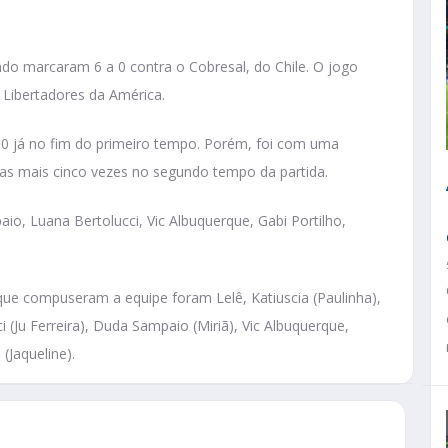
ndo marcaram 6 a 0 contra o Cobresal, do Chile. O jogo
 Libertadores da América.
 0 já no fim do primeiro tempo. Porém, foi com uma
ras mais cinco vezes no segundo tempo da partida.
io, Luana Bertolucci, Vic Albuquerque, Gabi Portilho,
s que compuseram a equipe foram Lelê, Katiuscia (Paulinha),
 (Ju Ferreira), Duda Sampaio (Miriã), Vic Albuquerque,
 (Jaqueline).