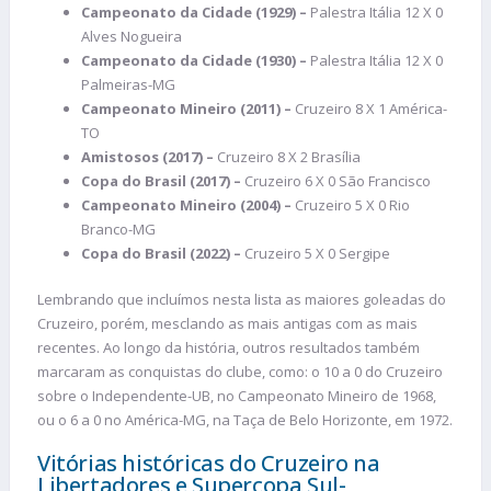
Campeonato da Cidade (1929) –
Palestra Itália 12 X 0
Alves Nogueira
Campeonato da Cidade (1930) –
Palestra Itália 12 X 0
Palmeiras-MG
Campeonato Mineiro (2011) –
Cruzeiro 8 X 1 América-
TO
Amistosos (2017) –
Cruzeiro 8 X 2 Brasília
Copa do Brasil (2017) –
Cruzeiro 6 X 0 São Francisco
Campeonato Mineiro (2004) –
Cruzeiro 5 X 0 Rio
Branco-MG
Copa do Brasil (2022) –
Cruzeiro 5 X 0 Sergipe
Lembrando que incluímos nesta lista as maiores goleadas do
Cruzeiro, porém, mesclando as mais antigas com as mais
recentes. Ao longo da história, outros resultados também
marcaram as conquistas do clube, como: o 10 a 0 do Cruzeiro
sobre o Independente-UB, no Campeonato Mineiro de 1968,
ou o 6 a 0 no América-MG, na Taça de Belo Horizonte, em 1972.
Vitórias históricas do Cruzeiro na
Libertadores e Supercopa Sul-