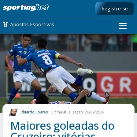
Registre-se
Apostas Esportivas
CONMEBOL LIBERTADORES
FUTEBOL NACIONAL
FUTEBOL INTERNACIONAL
COMO APOSTAR
Eduardo Soares
Última atualização: 20/09/2024
MAIS ESPORTES
Maiores goleadas do
Cruzeiro: vitórias