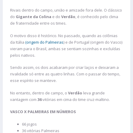
Rivais dentro do campo, união e amizade fora dele. O clássico
do
Gigante da Colina
e do
Verdão
, é conhecido pelo clima
de fraternidade entre os times.
O motivo disso é histórico. No passado, quando as colônias
da Itália
(origem do Palmeiras
) e de Portugal (origem do Vasco)
vieram para o Brasil, ambas se sentiam sozinhas e excluídas
pelos nativos.
Sendo assim, os dois acabaram por criar laços e deixaram a
rivalidade só entre as quatro linhas. Com o passar do tempo,
esse espírito se manteve.
No entanto, dentro de campo, o
Verdão
leva grande
vantagem com
36
vitórias em cima do time cruz-maltino.
VASCO X PALMEIRAS EM NÚMEROS
66 jogos
36 vitórias Palmeiras