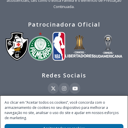
assistenciais, tais como o Bolsa Família e o Benefício de Prestação
Continuada.
Patrocinadora Oficial
Redes Sociais
Ao clicar em “Aceitar todos os cookies”, você concorda com o
armazenamento de cookies no seu dispositivo para melhorar a
Este site é operado pela Ventmear Brasil LTDA (CNPJ 52.868.380/0001-84), com
navegação no site, analisar o uso do site e ajudar em nossos esforços
endereço na Avenida Brigadeiro Faria Lima, nº 4.055, 3º andar, Itaim Bibi, no
de marketing.
Município de São Paulo, Estado de São Paulo, CEP 04538-133, Brasil - empresa
autorizada a operar apostas de quota fixa em todo território nacional pela