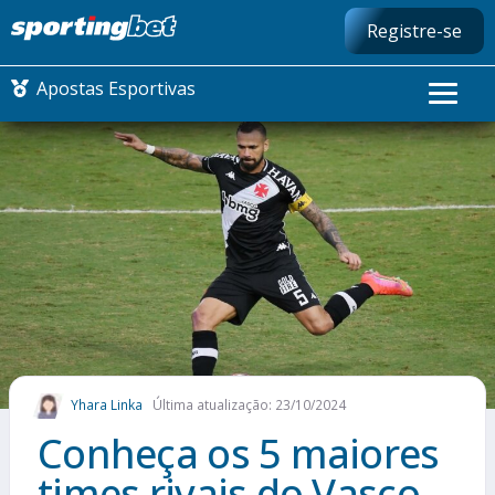
Registre-se
Apostas Esportivas
CONMEBOL LIBERTADORES
FUTEBOL NACIONAL
FUTEBOL INTERNACIONAL
COMO APOSTAR
Yhara Linka
Última atualização: 23/10/2024
MAIS ESPORTES
Conheça os 5 maiores
times rivais do Vasco