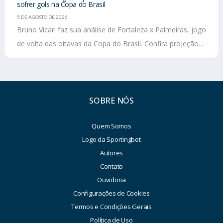
sofrer gols na Copa do Brasil
5 DE AGOSTO DE 2026
Bruno Vicari faz sua análise de Fortaleza x Palmeiras, jogo
de volta das oitavas da Copa do Brasil. Confira projeção...
SOBRE NÓS
Quem Somos
Logo da Sportingbet
Autores
Contato
Ouvidoria
Configurações de Cookies
Termos e Condições Gerais
Política de Uso