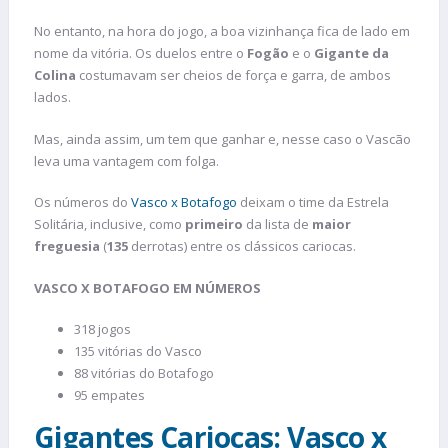
No entanto, na hora do jogo, a boa vizinhança fica de lado em
nome da vitória. Os duelos entre o
Fogão
e o
Gigante da
Colina
costumavam ser cheios de força e garra, de ambos
lados.
Mas, ainda assim, um tem que ganhar e, nesse caso o Vascão
leva uma vantagem com folga.
Os números do
Vasco x Botafogo
deixam o time da Estrela
Solitária, inclusive, como
primeiro
da lista de
maior
freguesia
(
135
derrotas) entre os clássicos cariocas.
VASCO X BOTAFOGO EM NÚMEROS
318 jogos
135 vitórias do Vasco
88 vitórias do Botafogo
95 empates
Gigantes Cariocas: Vasco x