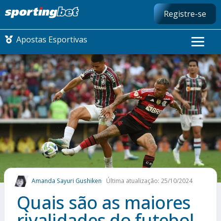
Registre-se
Apostas Esportivas
CONMEBOL LIBERTADORES
FUTEBOL NACIONAL
FUTEBOL INTERNACIONAL
COMO APOSTAR
Amanda Sayuri Gushiken
Última atualização: 25/10/2024
MAIS ESPORTES
Quais são as maiores
rivalidades do futebol