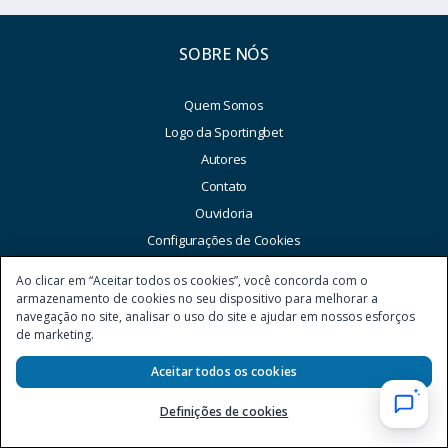
SOBRE NÓS
Quem Somos
Logo da Sportingbet
Autores
Contato
Ouvidoria
Configurações de Cookies
Termos e Condições Gerais
Ao clicar em “Aceitar todos os cookies”, você concorda com o
Política de Uso
armazenamento de cookies no seu dispositivo para melhorar a
navegação no site, analisar o uso do site e ajudar em nossos esforços
Equidade do Sistema
de marketing.
Jogo Responsável
Aceitar todos os cookies
Política de Prevenção à Lavagem de Dinheiro
Definições de cookies