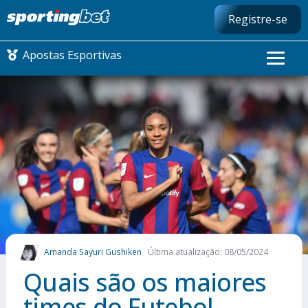
Registre-se
Apostas Esportivas
CONMEBOL LIBERTADORES
FUTEBOL NACIONAL
FUTEBOL INTERNACIONAL
COMO APOSTAR
Amanda Sayuri Gushiken
Última atualização: 08/05/2024
MAIS ESPORTES
Quais são os maiores
times do Futebol