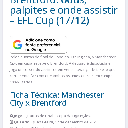
palpites e onde assistir
– EFL Cup (17/12)
Pelas quartas de final da Copa da Liga Inglesa, o Manchester
City, em casa, recebe o Brentford. A decisão é disputada em
jogo único, sendo assim, quem vencer avança de fase, o que
certamente faz com que ambos os times entrem em campo
100% ligados.
Ficha Técnica: Manchester
City x Brentford
⚽ Jogo:
Quartas de Final – Copa da Liga Inglesa
🗓️ Quando:
Quarta-feira, 17 de dezembro de 2025