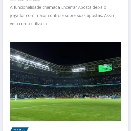
A funcionalidade chamada Encerrar Aposta deixa o
jogador com maior controle sobre suas apostas. Assim,
veja como utilizá-la....
FUTEBOL