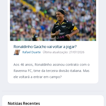
Ronaldinho Gaúcho vai voltar a jogar?
Rafael Duarte
Última atualização: 27/07/2026
Aos 46 anos, Ronaldinho assinou contrato com o
Ravenna FC, time da terceira divisão italiana. Mas
ele voltará a entrar em campo?
Notícias Recentes