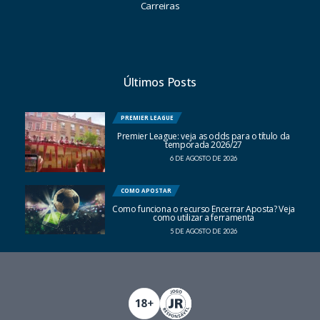
Carreiras
Últimos Posts
PREMIER LEAGUE
Premier League: veja as odds para o título da
temporada 2026/27
6 DE AGOSTO DE 2026
COMO APOSTAR
Como funciona o recurso Encerrar Aposta? Veja
como utilizar a ferramenta
5 DE AGOSTO DE 2026