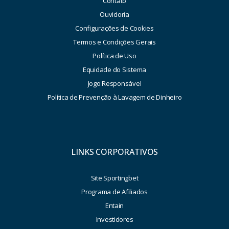
Contato
Ouvidoria
Configurações de Cookies
Termos e Condições Gerais
Política de Uso
Equidade do Sistema
Jogo Responsável
Política de Prevenção à Lavagem de Dinheiro
LINKS CORPORATIVOS
Site Sportingbet
Programa de Afiliados
Entain
Investidores