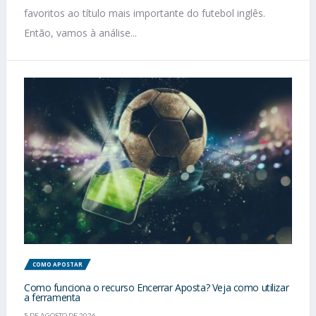
favoritos ao título mais importante do futebol inglês.
Então, vamos à análise...
COMO APOSTAR
Como funciona o recurso Encerrar Aposta? Veja como utilizar
a ferramenta
5 DE AGOSTO DE 2026