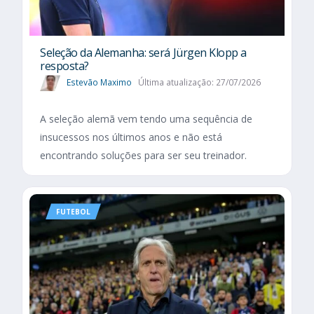
Seleção da Alemanha: será Jürgen Klopp a
resposta?
Estevão Maximo
Última atualização: 27/07/2026
A seleção alemã vem tendo uma sequência de
insucessos nos últimos anos e não está
encontrando soluções para ser seu treinador.
FUTEBOL