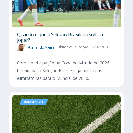
Quando é que a Seleção Brasileira volta a
jogar?
Armando Vieira
Última atualização: 27/07/2026
Com a participação na Copa do Mundo de 2026
terminada, a Seleção Brasileira já pensa nas
eliminatórias para o Mundial de 2030.
BUNDESLIGA