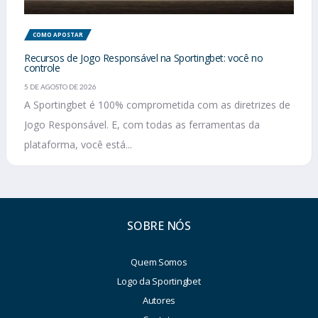
COMO APOSTAR
Recursos de Jogo Responsável na Sportingbet: você no
controle
5 DE AGOSTO DE 2026
A Sportingbet é 100% comprometida com as diretrizes de
Jogo Responsável. E, com todas as ferramentas da
plataforma, você está...
SOBRE NÓS
Quem Somos
Logo da Sportingbet
Autores