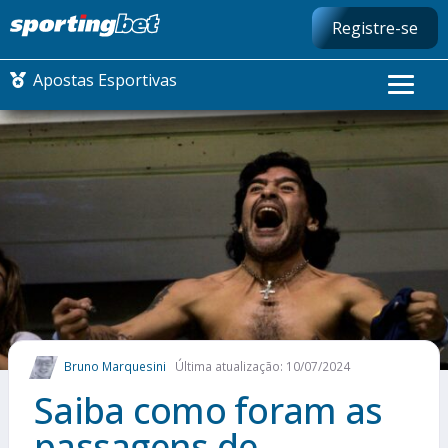
Registre-se
Apostas Esportivas
CONMEBOL LIBERTADORES
FUTEBOL NACIONAL
FUTEBOL INTERNACIONAL
COMO APOSTAR
Bruno Marquesini
Última atualização: 10/07/2024
MAIS ESPORTES
Saiba como foram as
passagens de