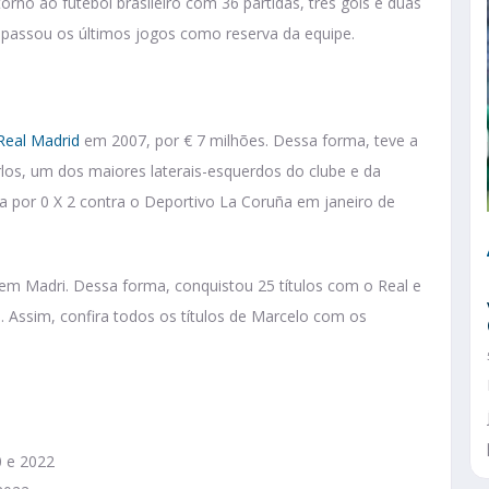
no ao futebol brasileiro com 36 partidas, três gols e duas
o passou os últimos jogos como reserva da equipe.
Real Madrid
em 2007, por € 7 milhões. Dessa forma, teve a
arlos, um dos maiores laterais-esquerdos do clube e da
ota por 0 X 2 contra o Deportivo La Coruña em janeiro de
m Madri. Dessa forma, conquistou 25 títulos com o Real e
 Assim, confira todos os títulos de Marcelo com os
0 e 2022