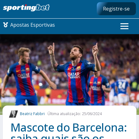
Registre-se
Apostas Esportivas
CONMEBOL LIBERTADORES
FUTEBOL NACIONAL
FUTEBOL INTERNACIONAL
COMO APOSTAR
Beatriz Fabbri
Última atualização: 25/06/2024
MAIS ESPORTES
Mascote do Barcelona:
saiba quais são os