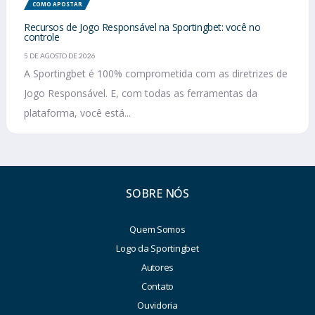
COMO APOSTAR
Recursos de Jogo Responsável na Sportingbet: você no
controle
5 DE AGOSTO DE 2026
A Sportingbet é 100% comprometida com as diretrizes de
Jogo Responsável. E, com todas as ferramentas da
plataforma, você está...
SOBRE NÓS
Quem Somos
Logo da Sportingbet
Autores
Contato
Ouvidoria