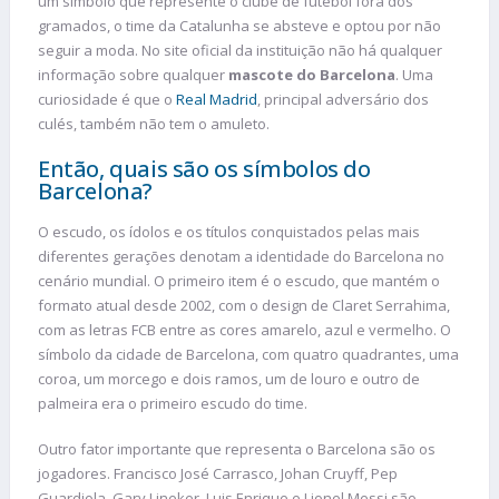
um símbolo que represente o clube de futebol fora dos
gramados, o time da Catalunha se absteve e optou por não
seguir a moda. No site oficial da instituição não há qualquer
informação sobre qualquer
mascote do Barcelona
. Uma
curiosidade é que o
Real Madrid
, principal adversário dos
culés, também não tem o amuleto.
Então, quais são os símbolos do
Barcelona?
O escudo, os ídolos e os títulos conquistados pelas mais
diferentes gerações denotam a identidade do Barcelona no
cenário mundial. O primeiro item é o escudo, que mantém o
formato atual desde 2002, com o design de Claret Serrahima,
com as letras FCB entre as cores amarelo, azul e vermelho. O
símbolo da cidade de Barcelona, com quatro quadrantes, uma
coroa, um morcego e dois ramos, um de louro e outro de
palmeira era o primeiro escudo do time.
Outro fator importante que representa o Barcelona são os
jogadores. Francisco José Carrasco, Johan Cruyff, Pep
Guardiola, Gary Lineker, Luis Enrique e Lionel Messi são