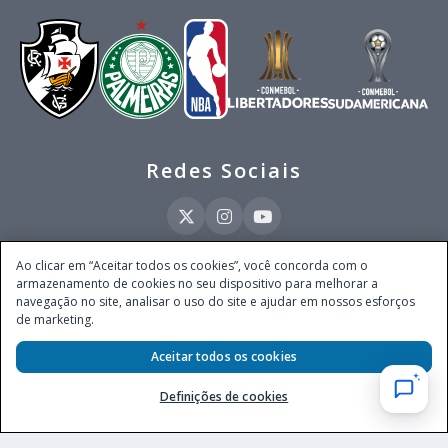
Redes Sociais
Ao clicar em “Aceitar todos os cookies”, você concorda com o
armazenamento de cookies no seu dispositivo para melhorar a
Este site é operado pela Ventmear Brasil LTDA (CNPJ 52.868.380/0001-84), com
navegação no site, analisar o uso do site e ajudar em nossos esforços
endereço na Avenida Brigadeiro Faria Lima, nº 4.055, 3º andar, Itaim Bibi, no
de marketing.
Município de São Paulo, Estado de São Paulo, CEP 04538-133, Brasil - empresa
autorizada a operar apostas de quota fixa em todo território nacional pela
Aceitar todos os cookies
Secretaria de Prêmios e Apostas do Ministério da Fazenda, conforme Portaria nº
247, de 07.02.2025, publicada no DOU em 11.2.2025.
Definições de cookies