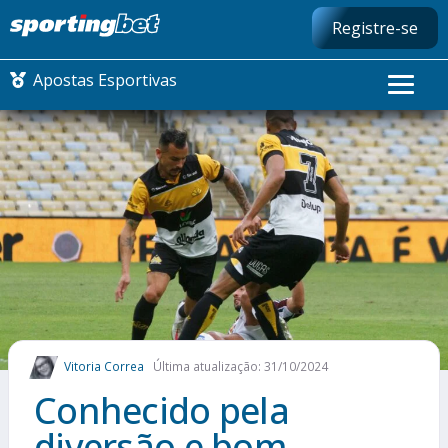
Registre-se
Apostas Esportivas
CONMEBOL LIBERTADORES
FUTEBOL NACIONAL
FUTEBOL INTERNACIONAL
COMO APOSTAR
Vitoria Correa
Última atualização: 31/10/2024
MAIS ESPORTES
Conhecido pela
diversão e bom