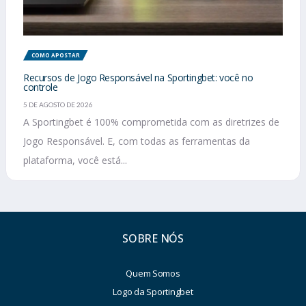
COMO APOSTAR
Recursos de Jogo Responsável na Sportingbet: você no
controle
5 DE AGOSTO DE 2026
A Sportingbet é 100% comprometida com as diretrizes de
Jogo Responsável. E, com todas as ferramentas da
plataforma, você está...
SOBRE NÓS
Quem Somos
Logo da Sportingbet