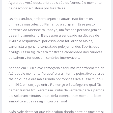
Agora que você descobriu quais são os ícones, é o momento
de descobrir a história por trás deles.
Os dois urubus, embora sejam os atuais, não foram os
primeiros mascotes do Flamengo a surgirem. Esse posto
pertence ao Marinheiro Popeye, um famoso personagem de
desenho americano. Ele passou a ser usado na década de
1940 e o responsável por essa ideia foi Lorenzo Molas,
cartunista argentino contratado pelo Jornal dos Sports, que
divulgou essa figura para mostrar a capacidade dos cariocas
de saírem vitoriosos em cenários improváveis.
Apenas em 1960 a ave começaria a ter uma importância maior.
Até aquele momento, “urubu” era um termo pejorativo para os
fãs do clube e era mais usado por torcidas rivais. Isso mudou
em 1969, em um jogo entre Flamengo e Botafogo, no qual fãs
flamenguistas trouxeram um urubu de verdade para a partida
e o soltaram minutos antes dela começar, um momento bem
simbólico e que ressignificou o animal.
Aliás, vale destacar que ele acabou dando sorte ao time em si.