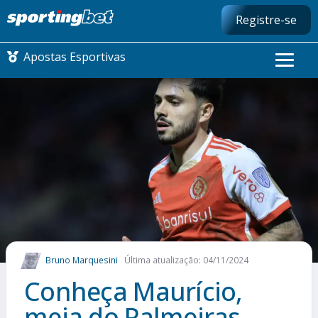
Registre-se
Apostas Esportivas
CONMEBOL LIBERTADORES
FUTEBOL NACIONAL
FUTEBOL INTERNACIONAL
COMO APOSTAR
Bruno Marquesini
Última atualização: 04/11/2024
MAIS ESPORTES
Conheça Maurício,
meia do Palmeiras