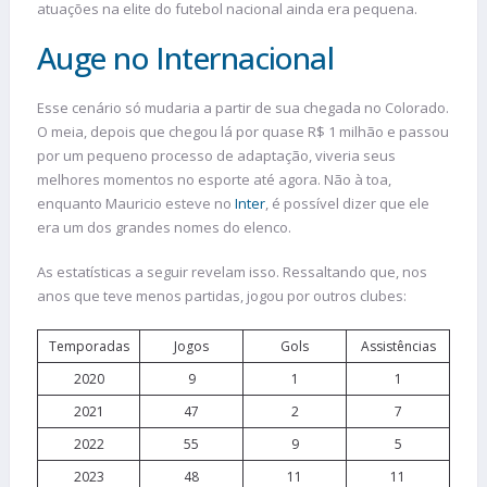
atuações na elite do futebol nacional ainda era pequena.
Auge no Internacional
Esse cenário só mudaria a partir de sua chegada no Colorado.
O meia, depois que chegou lá por quase R$ 1 milhão e passou
por um pequeno processo de adaptação, viveria seus
melhores momentos no esporte até agora. Não à toa,
enquanto Mauricio esteve no
Inter
, é possível dizer que ele
era um dos grandes nomes do elenco.
As estatísticas a seguir revelam isso. Ressaltando que, nos
anos que teve menos partidas, jogou por outros clubes:
Temporadas
Jogos
Gols
Assistências
2020
9
1
1
2021
47
2
7
2022
55
9
5
2023
48
11
11