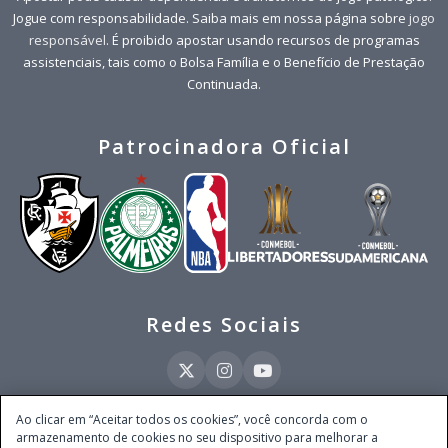
Jogue com responsabilidade. Saiba mais em nossa página sobre
jogo
responsável
. É proibido apostar usando recursos de programas
assistenciais, tais como o Bolsa Família e o Benefício de Prestação
Continuada.
Patrocinadora Oficial
Redes Sociais
Ao clicar em “Aceitar todos os cookies”, você concorda com o
armazenamento de cookies no seu dispositivo para melhorar a
Este site é operado pela Ventmear Brasil LTDA (CNPJ 52.868.380/0001-84), com