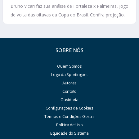
Bruno Vicari faz sua análise de Fortaleza x Palmeiras, jogo
de volta das oitavas da Copa do Brasil. Confira projeção...
SOBRE NÓS
Quem Somos
Logo da Sportingbet
Autores
Contato
Ouvidoria
Configurações de Cookies
Termos e Condições Gerais
Política de Uso
Equidade do Sistema