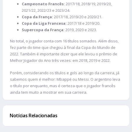
Campeonato Francês:
2017/18, 2018/19, 2019/20,
2021/22, 2022/23 e 2023/24.
Copa da França:
2017/18, 2019/20 e 2020/21.
Copa da Liga Francesa:
2017/18 e 2019/20.
Supercopa da França:
2019, 2020 e 2023.
No total, o jogador conta com 16 títulos somados. Além disso,
fez parte do time que chegou à final da Copa do Mundo de
2022. Também é importante dizer que ele levou o prêmio de
Melhor Jogador do Ano três vezes: em 2018, 2019 e 2022.
Porém, considerando os títulos e gols ao longo da carreira, já
sabemos quem é melhor: Mbappé ou Messi. O argentino leva
o título por enquanto, mas é certeza que o jogador francês
ainda tem muito a mostrar em sua carreira.
Notícias Relacionadas