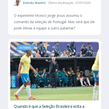
Estevão Maximo
Última atualização: 27/07/2026
O experiente técnico Jorge Jesus assumiu o
comando da seleção de Portugal. Mas será que ele
pode elevar a equipe a outro patamar?
FUTEBOL
Quando é que a Seleção Brasileira volta a