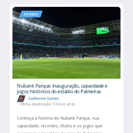
FUTEBOL
Nubank Parque: inauguração, capacidade e
jogos históricos do estádio do Palmeiras
Guilherme Gomes
Última atualização: 3 horas atrás
Conheça a história do Nubank Parque, sua
capacidade, recordes, títulos e os jogos que