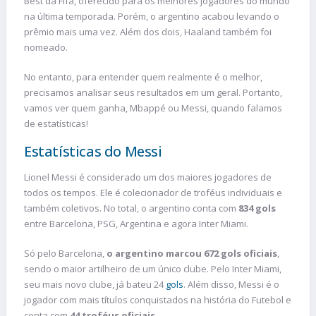
Best da Fifa, oferecido para os melhores jogadores do mundo
na última temporada. Porém, o argentino acabou levando o
prêmio mais uma vez. Além dos dois, Haaland também foi
nomeado.
No entanto, para entender quem realmente é o melhor,
precisamos analisar seus resultados em um geral. Portanto,
vamos ver quem ganha, Mbappé ou Messi, quando falamos
de estatísticas!
Estatísticas do Messi
Lionel Messi é considerado um dos maiores jogadores de
todos os tempos. Ele é colecionador de troféus individuais e
também coletivos. No total, o argentino conta com
834 gols
entre Barcelona, PSG, Argentina e agora Inter Miami.
Só pelo Barcelona,
o argentino marcou 672 gols oficiais
,
sendo o maior artilheiro de um único clube. Pelo Inter Miami,
seu mais novo clube, já bateu 24
gols
. Além disso, Messi é o
jogador com mais títulos conquistados na história do Futebol e
conta com
44 troféus oficiais
.