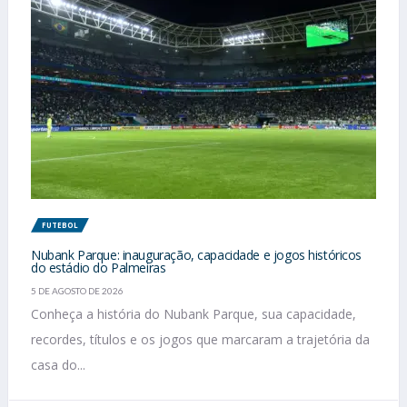
FUTEBOL
Nubank Parque: inauguração, capacidade e jogos históricos
do estádio do Palmeiras
5 DE AGOSTO DE 2026
Conheça a história do Nubank Parque, sua capacidade,
recordes, títulos e os jogos que marcaram a trajetória da
casa do...