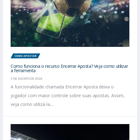
COMO APOSTAR
Como funciona o recurso Encerrar Aposta? Veja como utilizar
a ferramenta
5 DE AGOSTO DE 2026
A funcionalidade chamada Encerrar Aposta deixa o
jogador com maior controle sobre suas apostas. Assim,
veja como utilizá-la....