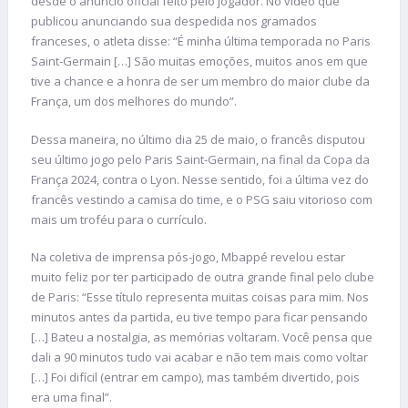
desde o anúncio oficial feito pelo jogador. No vídeo que
publicou anunciando sua despedida nos gramados
franceses, o atleta disse: “É minha última temporada no Paris
Saint-Germain […] São muitas emoções, muitos anos em que
tive a chance e a honra de ser um membro do maior clube da
França, um dos melhores do mundo”.
Dessa maneira, no último dia 25 de maio, o francês disputou
seu último jogo pelo Paris Saint-Germain, na final da Copa da
França 2024, contra o Lyon. Nesse sentido, foi a última vez do
francês vestindo a camisa do time, e o PSG saiu vitorioso com
mais um troféu para o currículo.
Na coletiva de imprensa pós-jogo, Mbappé revelou estar
muito feliz por ter participado de outra grande final pelo clube
de Paris: “Esse título representa muitas coisas para mim. Nos
minutos antes da partida, eu tive tempo para ficar pensando
[…] Bateu a nostalgia, as memórias voltaram. Você pensa que
dali a 90 minutos tudo vai acabar e não tem mais como voltar
[…] Foi difícil (entrar em campo), mas também divertido, pois
era uma final”.