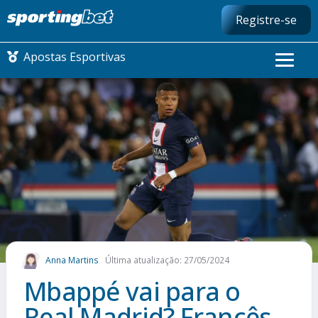
Registre-se
Apostas Esportivas
CONMEBOL LIBERTADORES
FUTEBOL NACIONAL
FUTEBOL INTERNACIONAL
COMO APOSTAR
Anna Martins
Última atualização: 27/05/2024
MAIS ESPORTES
Mbappé vai para o
Real Madrid? Francês