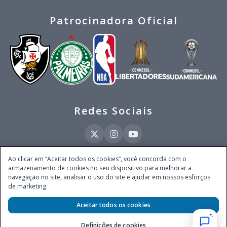
Patrocinadora Oficial
Redes Sociais
Ao clicar em “Aceitar todos os cookies”, você concorda com o
armazenamento de cookies no seu dispositivo para melhorar a
Este site é operado pela Ventmear Brasil LTDA (CNPJ 52.868.380/0001-84), com
navegação no site, analisar o uso do site e ajudar em nossos esforços
endereço na Avenida Brigadeiro Faria Lima, nº 4.055, 3º andar, Itaim Bibi, no
de marketing.
Município de São Paulo, Estado de São Paulo, CEP 04538-133, Brasil - empresa
autorizada a operar apostas de quota fixa em todo território nacional pela
Aceitar todos os cookies
Secretaria de Prêmios e Apostas do Ministério da Fazenda, conforme Portaria nº
247, de 07.02.2025, publicada no DOU em 11.2.2025.
Definições de cookies