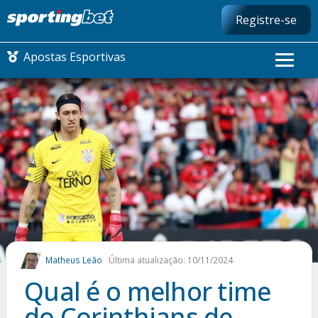
Registre-se
Apostas Esportivas
CONMEBOL LIBERTADORES
FUTEBOL NACIONAL
FUTEBOL INTERNACIONAL
COMO APOSTAR
Matheus Leão
Última atualização: 10/11/2024
MAIS ESPORTES
Qual é o melhor time
do Corinthians de