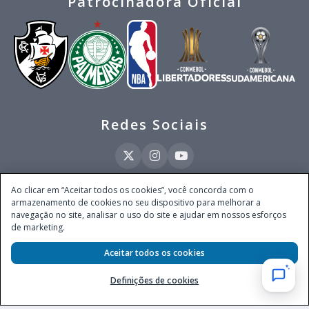
Patrocinadora Oficial
Redes Sociais
Ao clicar em “Aceitar todos os cookies”, você concorda com o
armazenamento de cookies no seu dispositivo para melhorar a
Este site é operado pela Ventmear Brasil LTDA (CNPJ 52.868.380/0001-84), com
navegação no site, analisar o uso do site e ajudar em nossos esforços
endereço na Avenida Brigadeiro Faria Lima, nº 4.055, 3º andar, Itaim Bibi, no
de marketing.
Município de São Paulo, Estado de São Paulo, CEP 04538-133, Brasil - empresa
autorizada a operar apostas de quota fixa em todo território nacional pela
Secretaria de Prêmios e Apostas do Ministério da Fazenda, conforme Portaria nº
Aceitar todos os cookies
247, de 07.02.2025, publicada no DOU em 11.2.2025.
Definições de cookies