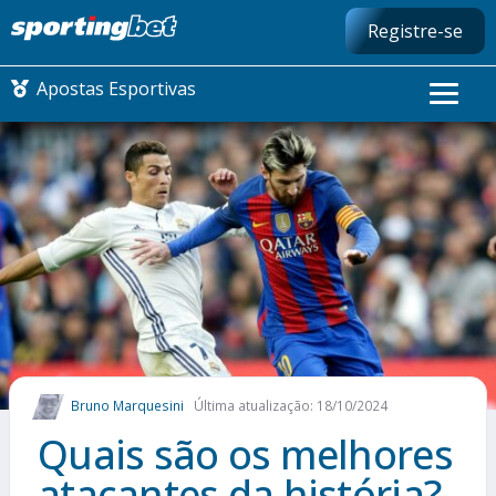
Registre-se
Apostas Esportivas
CONMEBOL LIBERTADORES
FUTEBOL NACIONAL
FUTEBOL INTERNACIONAL
COMO APOSTAR
Bruno Marquesini
Última atualização: 18/10/2024
MAIS ESPORTES
Quais são os melhores
atacantes da história?